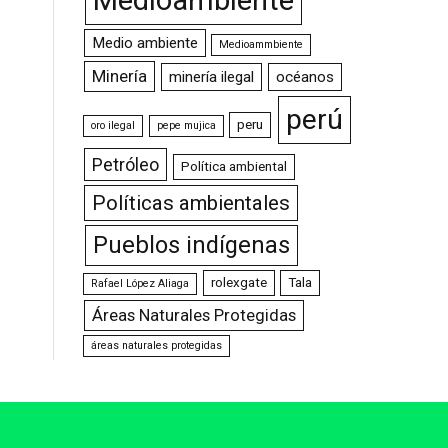
Medio ambiente
Medioammbiente
Minería
minería ilegal
océanos
perú
peru
oro ilegal
pepe mujica
Petróleo
Política ambiental
Políticas ambientales
Pueblos indígenas
rolexgate
Tala
Rafael López Aliaga
Áreas Naturales Protegidas
áreas naturales protegidas