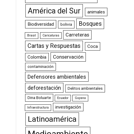
América del Sur
animales
Bosques
Biodiversidad
bolivia
Carreteras
Brasil
Caricaturas
Cartas y Respuestas
Coca
Conservación
Colombia
contaminación
Defensores ambientales
deforestación
Delitos ambientales
Dina Boluarte
Ecuador
Guyana
investigación
Infraestructura
Latinoamérica
Medioambiente