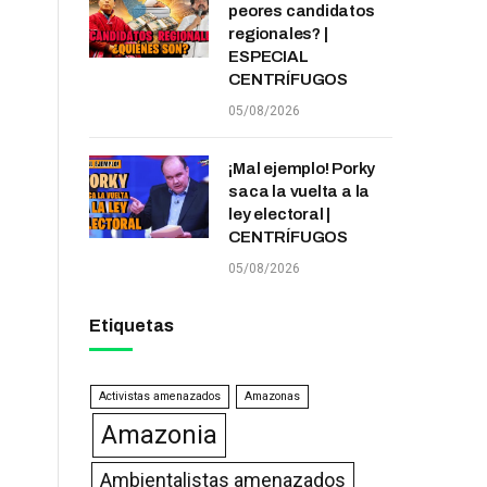
peores candidatos
regionales? |
ESPECIAL
CENTRÍFUGOS
05/08/2026
¡Mal ejemplo! Porky
saca la vuelta a la
ley electoral |
CENTRÍFUGOS
05/08/2026
Etiquetas
Activistas amenazados
Amazonas
Amazonia
Ambientalistas amenazados