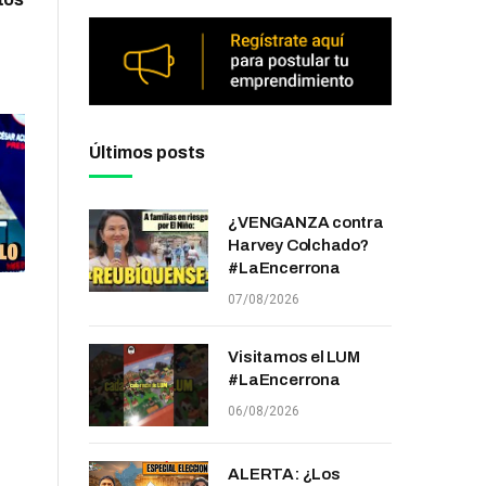
Últimos posts
¿VENGANZA contra
Harvey Colchado?
#LaEncerrona
07/08/2026
Visitamos el LUM
#LaEncerrona
06/08/2026
ALERTA: ¿Los