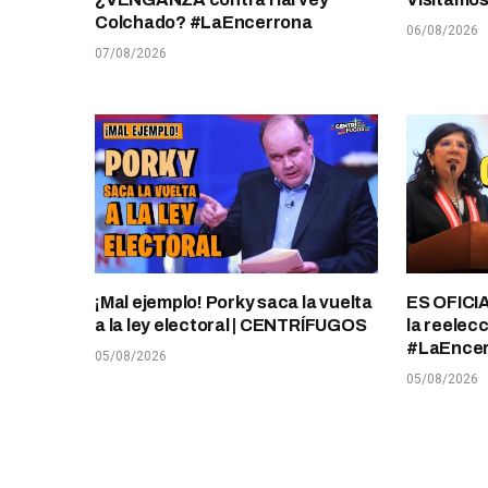
Colchado? #LaEncerrona
06/08/2026
07/08/2026
¡Mal ejemplo! Porky saca la vuelta
ES OFICIA
a la ley electoral | CENTRÍFUGOS
la reelec
#LaEnce
05/08/2026
05/08/2026