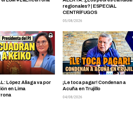
regionales? | ESPECIAL
CENTRÍFUGOS
05/08/2026
L: López Aliaga va por
¡Le toca pagar! Condenan a
ción en Lima
Acuña en Trujillo
rrona
04/08/2026