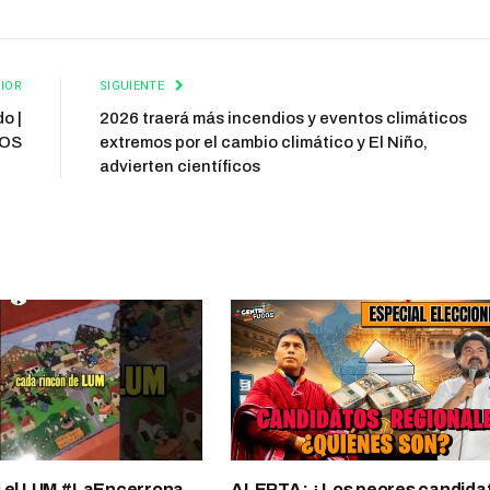
IOR
SIGUIENTE
o |
2026 traerá más incendios y eventos climáticos
OS
extremos por el cambio climático y El Niño,
advierten científicos
s el LUM #LaEncerrona
ALERTA: ¿Los peores candida