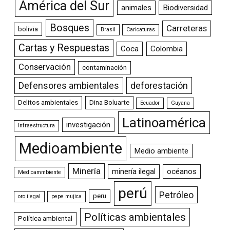
América del Sur
animales
Biodiversidad
Bosques
Carreteras
bolivia
Brasil
Caricaturas
Cartas y Respuestas
Coca
Colombia
Conservación
contaminación
Defensores ambientales
deforestación
Delitos ambientales
Dina Boluarte
Ecuador
Guyana
Latinoamérica
investigación
Infraestructura
Medioambiente
Medio ambiente
Minería
minería ilegal
océanos
Medioammbiente
perú
Petróleo
peru
oro ilegal
pepe mujica
Políticas ambientales
Política ambiental