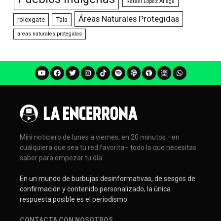
Rafael López Aliaga
Áreas Naturales Protegidas
rolexgate
Tala
áreas naturales protegidas
Mini noticiero de lunes a viernes, en 20 minutos –en
cualquiera que sea tu red favorita– todo lo que necesitas
saber para empezar tu día.
En un mundo de burbujas desinformativas, de sesgos de
confirmación y contenido personalizado, la única
respuesta posible es el periodismo.
CONTACTA CON NOSOTROS
.