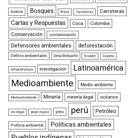
Bosques
Carreteras
bolivia
Brasil
Caricaturas
Cartas y Respuestas
Coca
Colombia
Conservación
contaminación
Defensores ambientales
deforestación
Delitos ambientales
Dina Boluarte
Ecuador
Guyana
Latinoamérica
investigación
Infraestructura
Medioambiente
Medio ambiente
Minería
minería ilegal
océanos
Medioammbiente
perú
Petróleo
peru
oro ilegal
pepe mujica
Políticas ambientales
Política ambiental
Pueblos indígenas