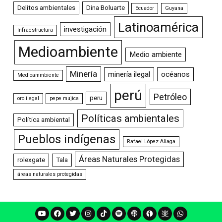
Delitos ambientales
Dina Boluarte
Ecuador
Guyana
Latinoamérica
investigación
Infraestructura
Medioambiente
Medio ambiente
Minería
minería ilegal
océanos
Medioammbiente
perú
Petróleo
peru
oro ilegal
pepe mujica
Políticas ambientales
Política ambiental
Pueblos indígenas
Rafael López Aliaga
Áreas Naturales Protegidas
rolexgate
Tala
áreas naturales protegidas