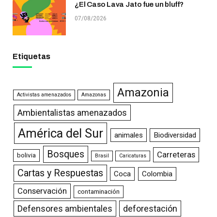
¿El Caso Lava Jato fue un bluff?
07/08/2026
Etiquetas
Amazonia
Activistas amenazados
Amazonas
Ambientalistas amenazados
América del Sur
animales
Biodiversidad
Bosques
Carreteras
bolivia
Brasil
Caricaturas
Cartas y Respuestas
Coca
Colombia
Conservación
contaminación
Defensores ambientales
deforestación