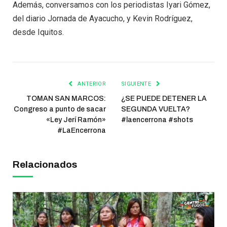
Además, conversamos con los periodistas Iyari Gómez,
del diario Jornada de Ayacucho, y Kevin Rodríguez,
desde Iquitos.
ANTERIOR
SIGUIENTE
TOMAN SAN MARCOS:
¿SE PUEDE DETENER LA
Congreso a punto de sacar
SEGUNDA VUELTA?
«Ley Jerí Ramón»
#laencerrona #shots
#LaEncerrona
Relacionados