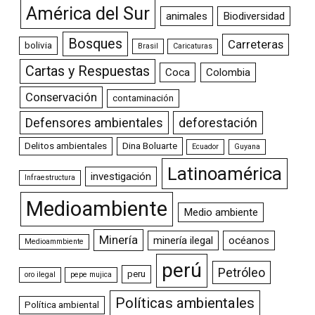
América del Sur
animales
Biodiversidad
Bosques
Carreteras
bolivia
Brasil
Caricaturas
Cartas y Respuestas
Coca
Colombia
Conservación
contaminación
Defensores ambientales
deforestación
Delitos ambientales
Dina Boluarte
Ecuador
Guyana
Latinoamérica
investigación
Infraestructura
Medioambiente
Medio ambiente
Minería
minería ilegal
océanos
Medioammbiente
perú
Petróleo
peru
oro ilegal
pepe mujica
Políticas ambientales
Política ambiental