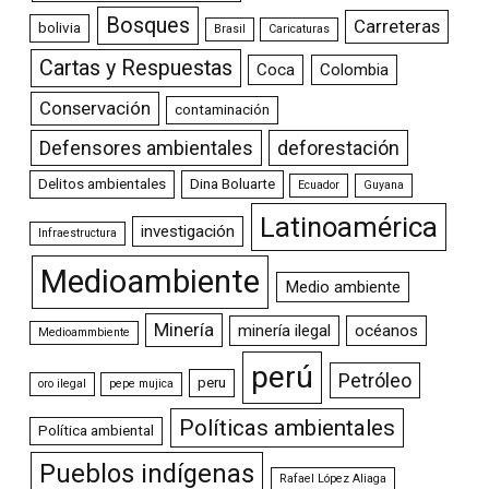
Bosques
Carreteras
bolivia
Brasil
Caricaturas
Cartas y Respuestas
Coca
Colombia
Conservación
contaminación
Defensores ambientales
deforestación
Delitos ambientales
Dina Boluarte
Ecuador
Guyana
Latinoamérica
investigación
Infraestructura
Medioambiente
Medio ambiente
Minería
minería ilegal
océanos
Medioammbiente
perú
Petróleo
peru
oro ilegal
pepe mujica
Políticas ambientales
Política ambiental
Pueblos indígenas
Rafael López Aliaga