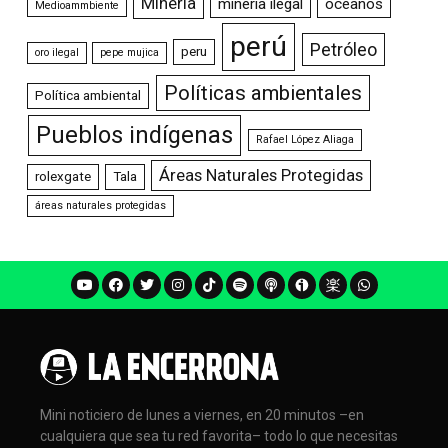
Minería
minería ilegal
océanos
Medioammbiente
perú
Petróleo
peru
oro ilegal
pepe mujica
Políticas ambientales
Política ambiental
Pueblos indígenas
Rafael López Aliaga
Áreas Naturales Protegidas
rolexgate
Tala
áreas naturales protegidas
Mini noticiero de lunes a viernes, en 20 minutos –en
cualquiera que sea tu red favorita– todo lo que necesitas