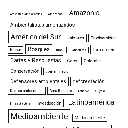
Amazonia
Activistas amenazados
Amazonas
Ambientalistas amenazados
América del Sur
animales
Biodiversidad
Bosques
Carreteras
bolivia
Brasil
Caricaturas
Cartas y Respuestas
Coca
Colombia
Conservación
contaminación
Defensores ambientales
deforestación
Delitos ambientales
Dina Boluarte
Ecuador
Guyana
Latinoamérica
investigación
Infraestructura
Medioambiente
Medio ambiente