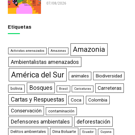
07/08/2026
Etiquetas
Amazonia
Activistas amenazados
Amazonas
Ambientalistas amenazados
América del Sur
animales
Biodiversidad
Bosques
Carreteras
bolivia
Brasil
Caricaturas
Cartas y Respuestas
Coca
Colombia
Conservación
contaminación
Defensores ambientales
deforestación
Delitos ambientales
Dina Boluarte
Ecuador
Guyana