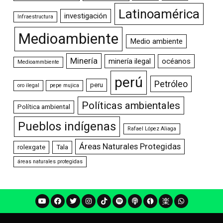
Latinoamérica
investigación
Infraestructura
Medioambiente
Medio ambiente
Minería
minería ilegal
océanos
Medioammbiente
perú
Petróleo
peru
oro ilegal
pepe mujica
Políticas ambientales
Política ambiental
Pueblos indígenas
Rafael López Aliaga
Áreas Naturales Protegidas
rolexgate
Tala
áreas naturales protegidas