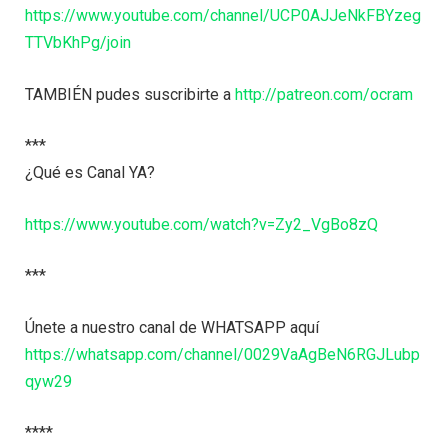
https://www.youtube.com/channel/UCP0AJJeNkFBYzeg
TTVbKhPg/join
TAMBIÉN pudes suscribirte a
http://patreon.com/ocram
***
¿Qué es Canal YA?
https://www.youtube.com/watch?v=Zy2_VgBo8zQ
***
Únete a nuestro canal de WHATSAPP aquí
https://whatsapp.com/channel/0029VaAgBeN6RGJLubp
qyw29
****