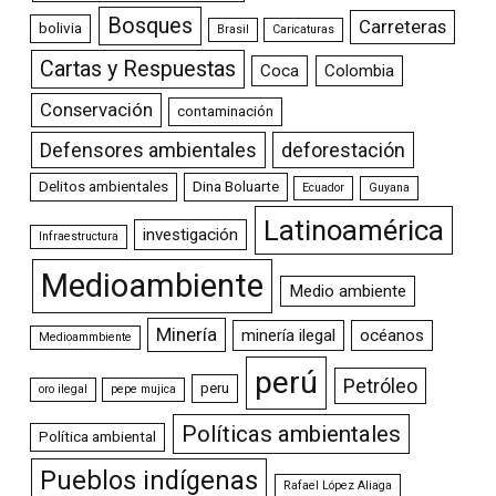
Bosques
Carreteras
bolivia
Brasil
Caricaturas
Cartas y Respuestas
Coca
Colombia
Conservación
contaminación
Defensores ambientales
deforestación
Delitos ambientales
Dina Boluarte
Ecuador
Guyana
Latinoamérica
investigación
Infraestructura
Medioambiente
Medio ambiente
Minería
minería ilegal
océanos
Medioammbiente
perú
Petróleo
peru
oro ilegal
pepe mujica
Políticas ambientales
Política ambiental
Pueblos indígenas
Rafael López Aliaga