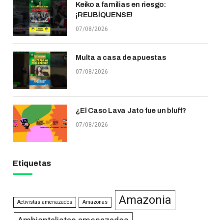
Keiko a familias en riesgo:
¡REUBÍQUENSE!
07/08/2026
Multa a casa de apuestas
07/08/2026
¿El Caso Lava Jato fue un bluff?
07/08/2026
Etiquetas
Amazonia
Activistas amenazados
Amazonas