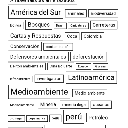
Ambientalistas amenazados
América del Sur
animales
Biodiversidad
Bosques
Carreteras
bolivia
Brasil
Caricaturas
Cartas y Respuestas
Coca
Colombia
Conservación
contaminación
Defensores ambientales
deforestación
Delitos ambientales
Dina Boluarte
Ecuador
Guyana
Latinoamérica
investigación
Infraestructura
Medioambiente
Medio ambiente
Minería
minería ilegal
océanos
Medioammbiente
perú
Petróleo
peru
oro ilegal
pepe mujica