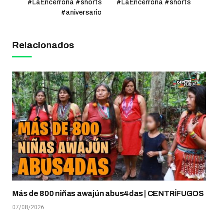
#LaEncerrona #shorts
#LaEncerrona #shorts
#aniversario
Relacionados
Más de 800 niñas awajún abus4das | CENTRÍFUGOS
07/08/2026