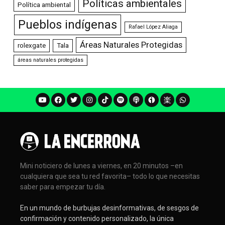
Políticas ambientales
Política ambiental
Pueblos indígenas
Rafael López Aliaga
Áreas Naturales Protegidas
rolexgate
Tala
áreas naturales protegidas
Mini noticiero de lunes a viernes, en 20 minutos –en
cualquiera que sea tu red favorita– todo lo que necesitas
saber para empezar tu día.
En un mundo de burbujas desinformativas, de sesgos de
confirmación y contenido personalizado, la única