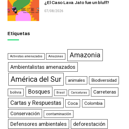
¿El Caso Lava Jato fue un bluff?
07/08/2026
Etiquetas
Amazonia
Activistas amenazados
Amazonas
Ambientalistas amenazados
América del Sur
animales
Biodiversidad
Bosques
Carreteras
bolivia
Brasil
Caricaturas
Cartas y Respuestas
Coca
Colombia
Conservación
contaminación
Defensores ambientales
deforestación