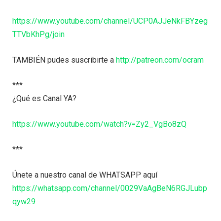
https://www.youtube.com/channel/UCP0AJJeNkFBYzeg
TTVbKhPg/join
TAMBIÉN pudes suscribirte a
http://patreon.com/ocram
***
¿Qué es Canal YA?
https://www.youtube.com/watch?v=Zy2_VgBo8zQ
***
Únete a nuestro canal de WHATSAPP aquí
https://whatsapp.com/channel/0029VaAgBeN6RGJLubp
qyw29