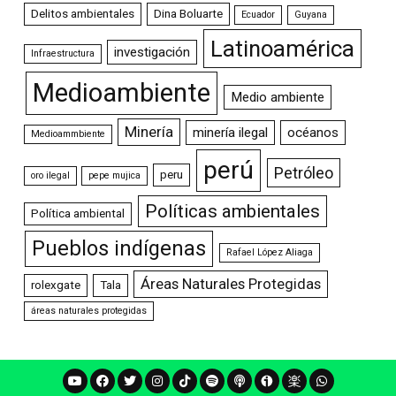
Delitos ambientales
Dina Boluarte
Ecuador
Guyana
Latinoamérica
investigación
Infraestructura
Medioambiente
Medio ambiente
Minería
minería ilegal
océanos
Medioammbiente
perú
Petróleo
peru
oro ilegal
pepe mujica
Políticas ambientales
Política ambiental
Pueblos indígenas
Rafael López Aliaga
Áreas Naturales Protegidas
rolexgate
Tala
áreas naturales protegidas