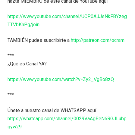
hazte MIEMBRO de este canal de YouTube aquí
https://www.youtube.com/channel/UCP0AJJeNkFBYzeg
TTVbKhPg/join
TAMBIÉN pudes suscribirte a
http://patreon.com/ocram
***
¿Qué es Canal YA?
https://www.youtube.com/watch?v=Zy2_VgBo8zQ
***
Únete a nuestro canal de WHATSAPP aquí
https://whatsapp.com/channel/0029VaAgBeN6RGJLubp
qyw29