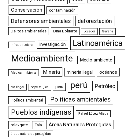
Conservación
contaminación
Defensores ambientales
deforestación
Delitos ambientales
Dina Boluarte
Ecuador
Guyana
Latinoamérica
investigación
Infraestructura
Medioambiente
Medio ambiente
Minería
minería ilegal
océanos
Medioammbiente
perú
Petróleo
peru
oro ilegal
pepe mujica
Políticas ambientales
Política ambiental
Pueblos indígenas
Rafael López Aliaga
Áreas Naturales Protegidas
rolexgate
Tala
áreas naturales protegidas