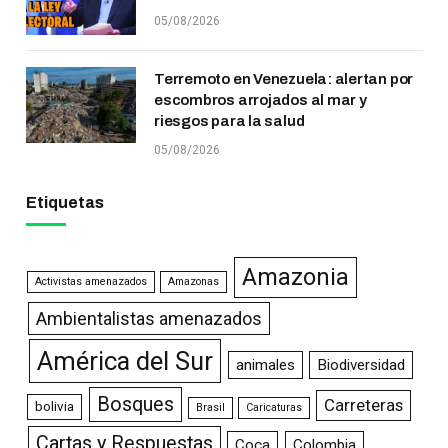
05/08/2026
Terremoto en Venezuela: alertan por
escombros arrojados al mar y
riesgos para la salud
05/08/2026
Etiquetas
Amazonia
Activistas amenazados
Amazonas
Ambientalistas amenazados
América del Sur
animales
Biodiversidad
Bosques
Carreteras
bolivia
Brasil
Caricaturas
Cartas y Respuestas
Coca
Colombia