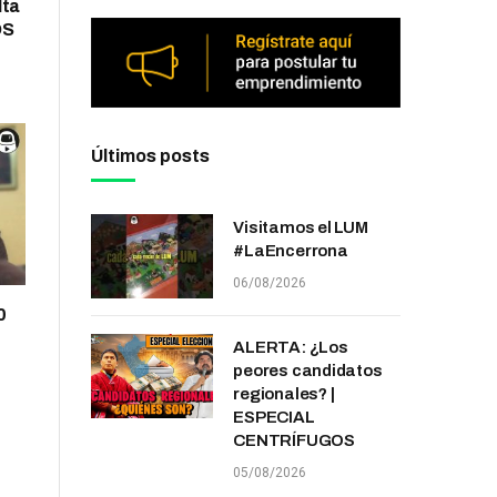
lta
OS
Últimos posts
Visitamos el LUM
#LaEncerrona
06/08/2026
0
ALERTA: ¿Los
peores candidatos
regionales? |
ESPECIAL
CENTRÍFUGOS
05/08/2026