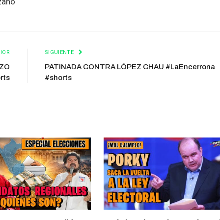
zano
IOR
SIGUIENTE
OZO
PATINADA CONTRA LÓPEZ CHAU #LaEncerrona
rts
#shorts