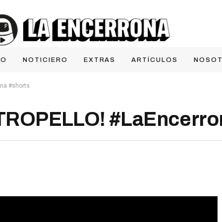
IO
NOTICIERO
EXTRAS
ARTÍCULOS
NOSO
na #shorts
ROPELLO! #LaEncerron