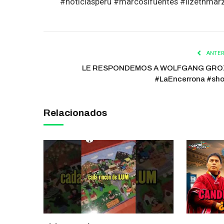
#noticiasperu #marcosifuentes #lizethmar
ANTER
LE RESPONDEMOS A WOLFGANG GR
#LaEncerrona #sho
Relacionados