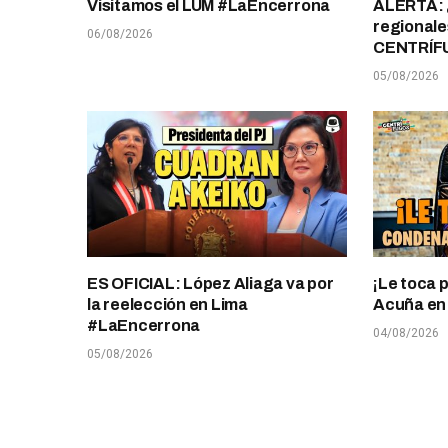
Visitamos el LUM #LaEncerrona
ALERTA: 
regionale
06/08/2026
CENTRÍF
05/08/2026
ES OFICIAL: López Aliaga va por
¡Le toca 
la reelección en Lima
Acuña en T
#LaEncerrona
04/08/2026
05/08/2026