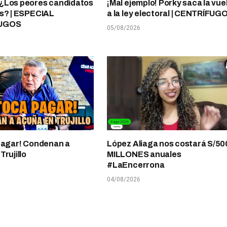
¿Los peores candidatos
¡Mal ejemplo! Porky saca la vue
s? | ESPECIAL
a la ley electoral | CENTRÍFUG
UGOS
05/08/2026
pagar! Condenan a
López Aliaga nos costará S/50
rujillo
MILLONES anuales
#LaEncerrona
04/08/2026