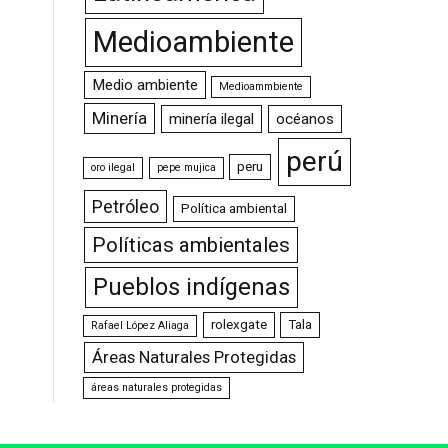
Medioambiente
Medio ambiente
Medioammbiente
Minería
minería ilegal
océanos
perú
peru
oro ilegal
pepe mujica
Petróleo
Política ambiental
Políticas ambientales
Pueblos indígenas
rolexgate
Tala
Rafael López Aliaga
Áreas Naturales Protegidas
áreas naturales protegidas