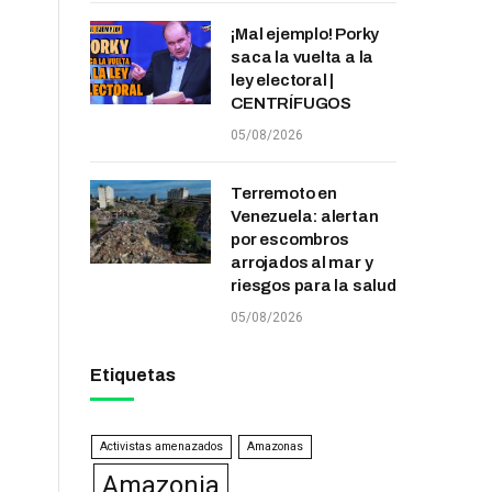
¡Mal ejemplo! Porky
saca la vuelta a la
ley electoral |
CENTRÍFUGOS
05/08/2026
Terremoto en
Venezuela: alertan
por escombros
arrojados al mar y
riesgos para la salud
05/08/2026
Etiquetas
Activistas amenazados
Amazonas
Amazonia