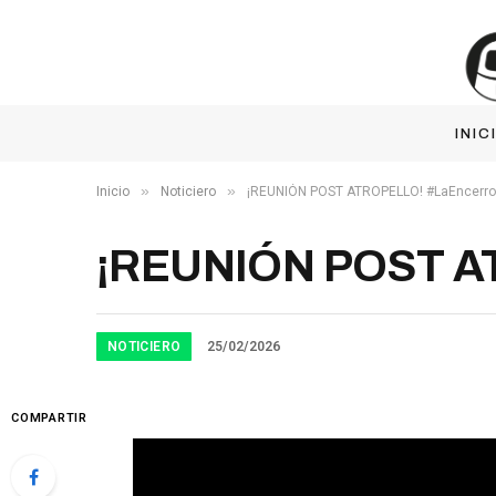
INIC
»
»
Inicio
Noticiero
¡REUNIÓN POST ATROPELLO! #LaEncerro
¡REUNIÓN POST AT
NOTICIERO
25/02/2026
COMPARTIR