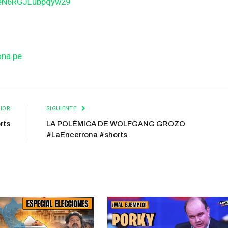
BeN6RGJLubpqyw29
ona.pe
IOR
SIGUIENTE
rts
LA POLÉMICA DE WOLFGANG GROZO
#LaEncerrona #shorts