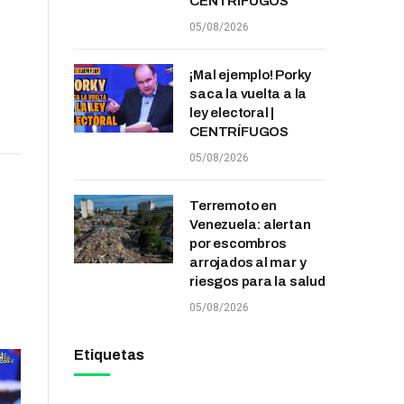
CENTRÍFUGOS
05/08/2026
¡Mal ejemplo! Porky
saca la vuelta a la
ley electoral |
CENTRÍFUGOS
05/08/2026
Terremoto en
Venezuela: alertan
por escombros
arrojados al mar y
riesgos para la salud
05/08/2026
Etiquetas