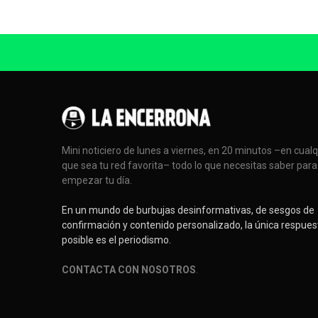
Mini noticiero de lunes a viernes, en 20 minutos –en cual
que sea tu red favorita– todo lo que necesitas saber para
empezar tu día.
En un mundo de burbujas desinformativas, de sesgos de
confirmación y contenido personalizado, la única respues
posible es el periodismo.
CONTACTA CON NOSOTROS
.