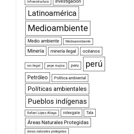
investigación
Infraestructura
Latinoamérica
Medioambiente
Medio ambiente
Medioammbiente
Minería
minería ilegal
océanos
perú
peru
oro ilegal
pepe mujica
Petróleo
Política ambiental
Políticas ambientales
Pueblos indígenas
rolexgate
Tala
Rafael López Aliaga
Áreas Naturales Protegidas
áreas naturales protegidas