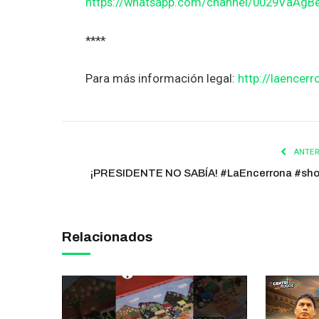
https://whatsapp.com/channel/0029VaAg
****
Para más información legal:
http://laencerr
ANTER
¡PRESIDENTE NO SABÍA! #LaEncerrona #sho
Relacionados