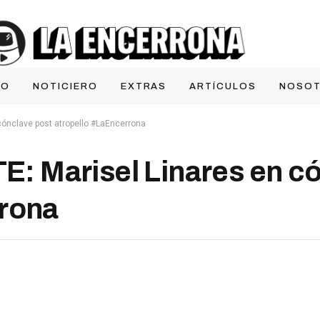
IO
NOTICIERO
EXTRAS
ARTÍCULOS
NOSO
ónclave post atropello #LaEncerrona
 Marisel Linares en có
rrona