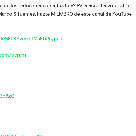
es de los datos mencionados hoy? Para acceder a nuestro
n Marco Sifuentes, hazte MIEMBRO de este canal de YouTube
JJeNkFBYzegTTVbKhPg/join
n.com/ocram
gBo8zQ