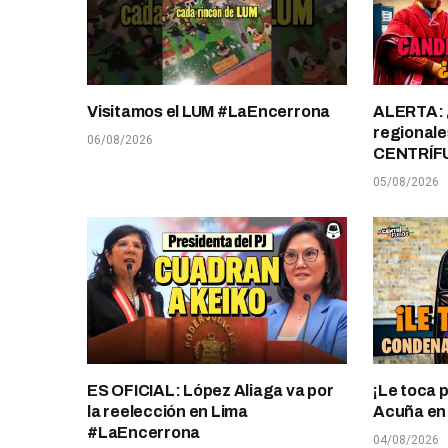
Visitamos el LUM #LaEncerrona
ALERTA: 
regionale
06/08/2026
CENTRÍF
05/08/2026
ES OFICIAL: López Aliaga va por
¡Le toca 
la reelección en Lima
Acuña en T
#LaEncerrona
04/08/2026