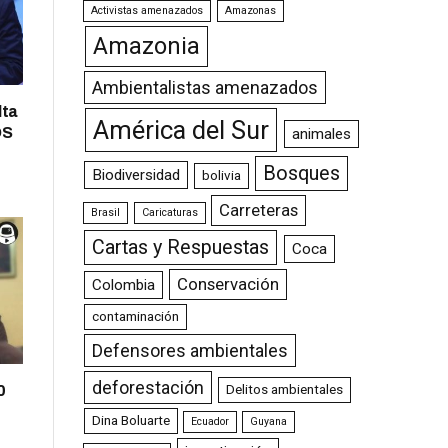
Activistas amenazados
Amazonas
Amazonia
Ambientalistas amenazados
lta
América del Sur
OS
animales
Bosques
Biodiversidad
bolivia
Carreteras
Brasil
Caricaturas
Cartas y Respuestas
Coca
Conservación
Colombia
contaminación
Defensores ambientales
deforestación
0
Delitos ambientales
Dina Boluarte
Ecuador
Guyana