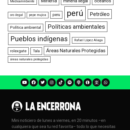
Minería
minería ilegal
océanos
Medioammbiente
perú
Petróleo
peru
oro ilegal
pepe mujica
Políticas ambientales
Política ambiental
Pueblos indígenas
Rafael López Aliaga
Áreas Naturales Protegidas
rolexgate
Tala
áreas naturales protegidas
Mini noticiero de lunes a viernes, en 20 minutos –en
cualquiera que sea tu red favorita– todo lo que necesitas