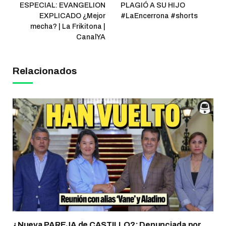
ESPECIAL: EVANGELION
PLAGIÓ A SU HIJO
EXPLICADO ¿Mejor
#LaEncerrona #shorts
mecha? | La Frikitona |
CanalYA
Relacionados
¿Nueva PAREJA de CASTILLO?: Denunciada por