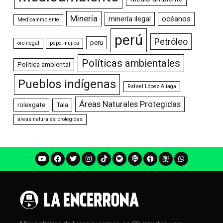
Minería
minería ilegal
océanos
Medioammbiente
perú
Petróleo
peru
oro ilegal
pepe mujica
Políticas ambientales
Política ambiental
Pueblos indígenas
Rafael López Aliaga
Áreas Naturales Protegidas
rolexgate
Tala
áreas naturales protegidas