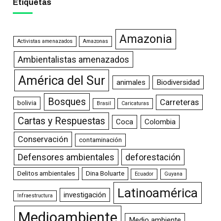
Etiquetas
Amazonia
Activistas amenazados
Amazonas
Ambientalistas amenazados
América del Sur
animales
Biodiversidad
Bosques
Carreteras
bolivia
Brasil
Caricaturas
Cartas y Respuestas
Coca
Colombia
Conservación
contaminación
Defensores ambientales
deforestación
Delitos ambientales
Dina Boluarte
Ecuador
Guyana
Latinoamérica
investigación
Infraestructura
Medioambiente
Medio ambiente