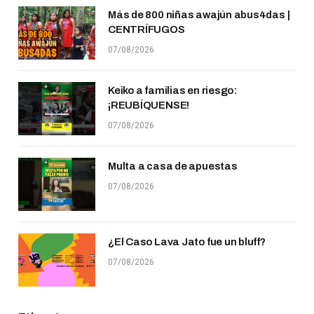
Más de 800 niñas awajún abus4das |
CENTRÍFUGOS
07/08/2026
Keiko a familias en riesgo:
¡REUBÍQUENSE!
07/08/2026
Multa a casa de apuestas
07/08/2026
¿El Caso Lava Jato fue un bluff?
07/08/2026