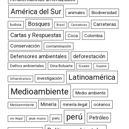
América del Sur
animales
Biodiversidad
Bosques
Carreteras
bolivia
Brasil
Caricaturas
Cartas y Respuestas
Coca
Colombia
Conservación
contaminación
Defensores ambientales
deforestación
Delitos ambientales
Dina Boluarte
Ecuador
Guyana
Latinoamérica
investigación
Infraestructura
Medioambiente
Medio ambiente
Minería
minería ilegal
océanos
Medioammbiente
perú
Petróleo
peru
oro ilegal
pepe mujica