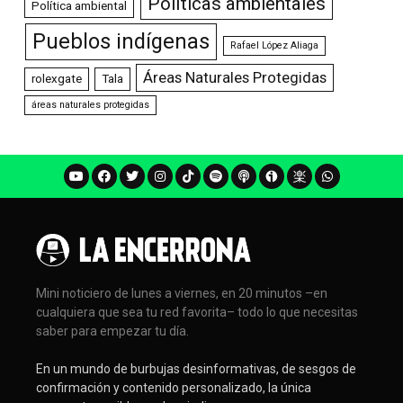
Políticas ambientales
Política ambiental
Pueblos indígenas
Rafael López Aliaga
Áreas Naturales Protegidas
rolexgate
Tala
áreas naturales protegidas
Mini noticiero de lunes a viernes, en 20 minutos –en
cualquiera que sea tu red favorita– todo lo que necesitas
saber para empezar tu día.
En un mundo de burbujas desinformativas, de sesgos de
confirmación y contenido personalizado, la única