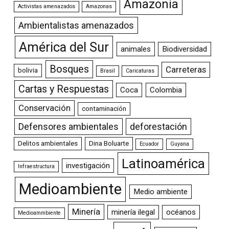
Amazonia
Activistas amenazados
Amazonas
Ambientalistas amenazados
América del Sur
animales
Biodiversidad
Bosques
Carreteras
bolivia
Brasil
Caricaturas
Cartas y Respuestas
Coca
Colombia
Conservación
contaminación
Defensores ambientales
deforestación
Delitos ambientales
Dina Boluarte
Ecuador
Guyana
Latinoamérica
investigación
Infraestructura
Medioambiente
Medio ambiente
Minería
minería ilegal
océanos
Medioammbiente