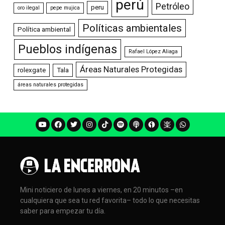
perú
Petróleo
peru
oro ilegal
pepe mujica
Políticas ambientales
Política ambiental
Pueblos indígenas
Rafael López Aliaga
Áreas Naturales Protegidas
rolexgate
Tala
áreas naturales protegidas
Mini noticiero de lunes a viernes, en 20 minutos –en
cualquiera que sea tu red favorita– todo lo que necesitas
saber para empezar tu día.