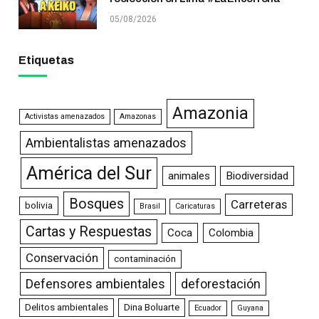
05/08/2026
Etiquetas
Amazonia
Activistas amenazados
Amazonas
Ambientalistas amenazados
América del Sur
animales
Biodiversidad
Bosques
Carreteras
bolivia
Brasil
Caricaturas
Cartas y Respuestas
Coca
Colombia
Conservación
contaminación
Defensores ambientales
deforestación
Delitos ambientales
Dina Boluarte
Ecuador
Guyana