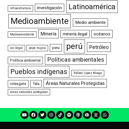
Latinoamérica
investigación
Infraestructura
Medioambiente
Medio ambiente
Minería
minería ilegal
océanos
Medioammbiente
perú
Petróleo
peru
oro ilegal
pepe mujica
Políticas ambientales
Política ambiental
Pueblos indígenas
Rafael López Aliaga
Áreas Naturales Protegidas
rolexgate
Tala
áreas naturales protegidas