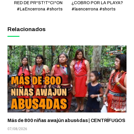
RED DE PR*ST!T*CI*ON
¿COBRO POR LA PLAYA?
#LaEncerrona #shorts
#laencerrona #shorts
Relacionados
Más de 800 niñas awajún abus4das | CENTRÍFUGOS
07/08/2026