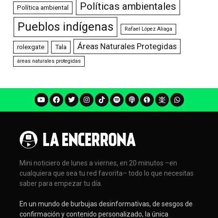
Políticas ambientales
Política ambiental
Pueblos indígenas
Rafael López Aliaga
Áreas Naturales Protegidas
rolexgate
Tala
áreas naturales protegidas
Mini noticiero de lunes a viernes, en 20 minutos –en
cualquiera que sea tu red favorita– todo lo que necesitas
saber para empezar tu día.
En un mundo de burbujas desinformativas, de sesgos de
confirmación y contenido personalizado, la única