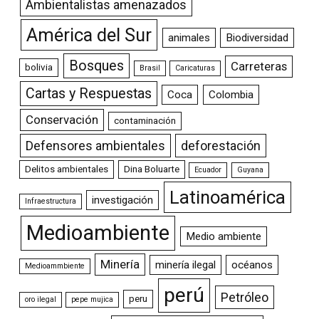
Ambientalistas amenazados
América del Sur
animales
Biodiversidad
Bosques
Carreteras
bolivia
Brasil
Caricaturas
Cartas y Respuestas
Coca
Colombia
Conservación
contaminación
Defensores ambientales
deforestación
Delitos ambientales
Dina Boluarte
Ecuador
Guyana
Latinoamérica
investigación
Infraestructura
Medioambiente
Medio ambiente
Minería
minería ilegal
océanos
Medioammbiente
perú
Petróleo
peru
oro ilegal
pepe mujica