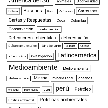
América del Sur
animales
Biodiversidad
Bosques
Carreteras
bolivia
Brasil
Caricaturas
Cartas y Respuestas
Coca
Colombia
Conservación
contaminación
Defensores ambientales
deforestación
Delitos ambientales
Dina Boluarte
Ecuador
Guyana
Latinoamérica
investigación
Infraestructura
Medioambiente
Medio ambiente
Minería
minería ilegal
océanos
Medioammbiente
perú
Petróleo
peru
oro ilegal
pepe mujica
Políticas ambientales
Política ambiental