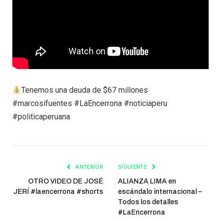
Tenemos una deuda de $67 millones
#marcosifuentes #LaEncerrona #noticiaperu
#politicaperuana
ANTERIOR
SIGUIENTE
OTRO VIDEO DE JOSÉ
ALIANZA LIMA en
JERÍ #laencerrona #shorts
escándalo internacional –
Todos los detalles
#LaEncerrona