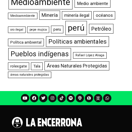
Medioambiente
Medio ambiente
Minería
minería ilegal
océanos
Medioammbiente
perú
Petróleo
peru
oro ilegal
pepe mujica
Políticas ambientales
Política ambiental
Pueblos indígenas
Rafael López Aliaga
Áreas Naturales Protegidas
rolexgate
Tala
áreas naturales protegidas