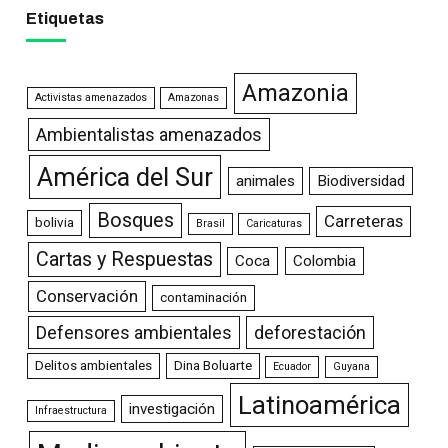
Etiquetas
Amazonia
Activistas amenazados
Amazonas
Ambientalistas amenazados
América del Sur
animales
Biodiversidad
Bosques
Carreteras
bolivia
Brasil
Caricaturas
Cartas y Respuestas
Coca
Colombia
Conservación
contaminación
Defensores ambientales
deforestación
Delitos ambientales
Dina Boluarte
Ecuador
Guyana
Latinoamérica
investigación
Infraestructura