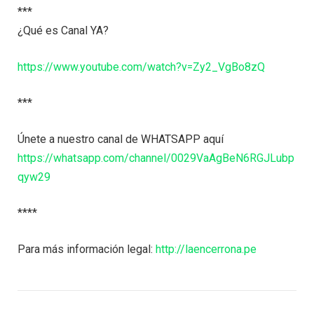
***
¿Qué es Canal YA?
https://www.youtube.com/watch?v=Zy2_VgBo8zQ
***
Únete a nuestro canal de WHATSAPP aquí
https://whatsapp.com/channel/0029VaAgBeN6RGJLubp
qyw29
****
Para más información legal:
http://laencerrona.pe