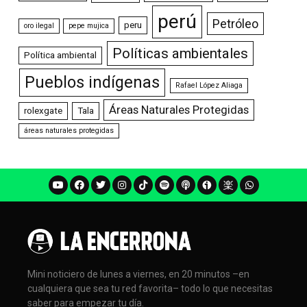
perú
Petróleo
peru
oro ilegal
pepe mujica
Políticas ambientales
Política ambiental
Pueblos indígenas
Rafael López Aliaga
Áreas Naturales Protegidas
rolexgate
Tala
áreas naturales protegidas
Mini noticiero de lunes a viernes, en 20 minutos –en
cualquiera que sea tu red favorita– todo lo que necesitas
saber para empezar tu día.