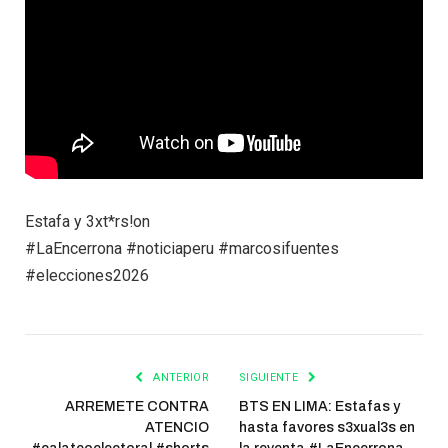
Estafa y 3xt*rs!on
#LaEncerrona #noticiaperu #marcosifuentes
#elecciones2026
ANTERIOR
SIGUIENTE
ARREMETE CONTRA
BTS EN LIMA: Estafas y
ATENCIO
hasta favores s3xual3s en