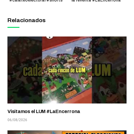
#calateoelectoral #shorts
la reventa #LaEncerrona
Relacionados
Visitamos el LUM #LaEncerrona
06/08/2026