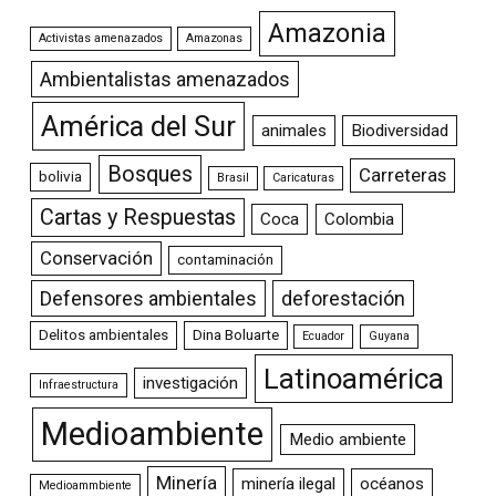
Amazonia
Activistas amenazados
Amazonas
Ambientalistas amenazados
América del Sur
animales
Biodiversidad
Bosques
Carreteras
bolivia
Brasil
Caricaturas
Cartas y Respuestas
Coca
Colombia
Conservación
contaminación
Defensores ambientales
deforestación
Delitos ambientales
Dina Boluarte
Ecuador
Guyana
Latinoamérica
investigación
Infraestructura
Medioambiente
Medio ambiente
Minería
minería ilegal
océanos
Medioammbiente