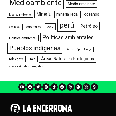
Medioambiente
Medio ambiente
Minería
minería ilegal
océanos
Medioammbiente
perú
Petróleo
peru
oro ilegal
pepe mujica
Políticas ambientales
Política ambiental
Pueblos indígenas
Rafael López Aliaga
Áreas Naturales Protegidas
rolexgate
Tala
áreas naturales protegidas