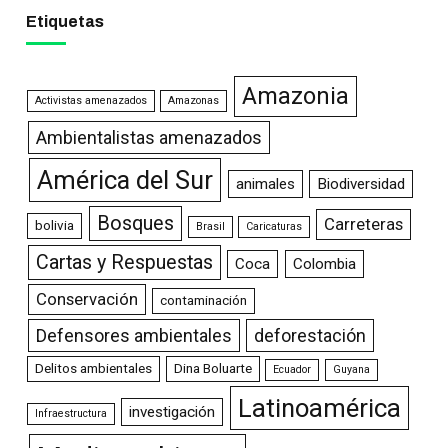
Etiquetas
Amazonia
Activistas amenazados
Amazonas
Ambientalistas amenazados
América del Sur
animales
Biodiversidad
Bosques
Carreteras
bolivia
Brasil
Caricaturas
Cartas y Respuestas
Coca
Colombia
Conservación
contaminación
Defensores ambientales
deforestación
Delitos ambientales
Dina Boluarte
Ecuador
Guyana
Latinoamérica
investigación
Infraestructura