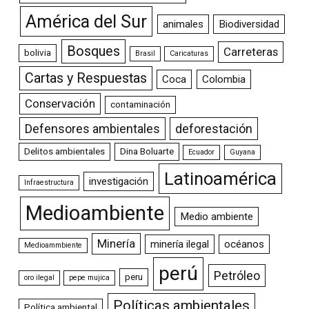
América del Sur
animales
Biodiversidad
Bosques
Carreteras
bolivia
Brasil
Caricaturas
Cartas y Respuestas
Coca
Colombia
Conservación
contaminación
Defensores ambientales
deforestación
Delitos ambientales
Dina Boluarte
Ecuador
Guyana
Latinoamérica
investigación
Infraestructura
Medioambiente
Medio ambiente
Minería
minería ilegal
océanos
Medioammbiente
perú
Petróleo
peru
oro ilegal
pepe mujica
Políticas ambientales
Política ambiental