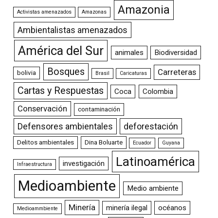
Amazonia
Activistas amenazados
Amazonas
Ambientalistas amenazados
América del Sur
animales
Biodiversidad
Bosques
Carreteras
bolivia
Brasil
Caricaturas
Cartas y Respuestas
Coca
Colombia
Conservación
contaminación
Defensores ambientales
deforestación
Delitos ambientales
Dina Boluarte
Ecuador
Guyana
Latinoamérica
investigación
Infraestructura
Medioambiente
Medio ambiente
Minería
minería ilegal
océanos
Medioammbiente