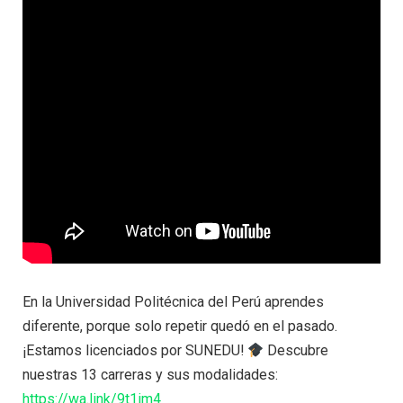
En la Universidad Politécnica del Perú aprendes
diferente, porque solo repetir quedó en el pasado.
¡Estamos licenciados por SUNEDU!
Descubre
nuestras 13 carreras y sus modalidades:
https://wa.link/9t1im4