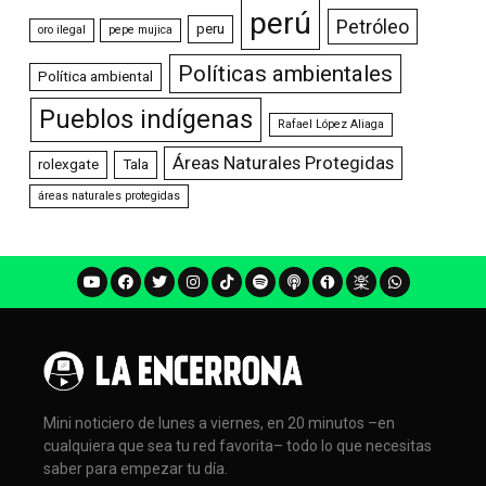
perú
Petróleo
peru
oro ilegal
pepe mujica
Políticas ambientales
Política ambiental
Pueblos indígenas
Rafael López Aliaga
Áreas Naturales Protegidas
rolexgate
Tala
áreas naturales protegidas
Mini noticiero de lunes a viernes, en 20 minutos –en
cualquiera que sea tu red favorita– todo lo que necesitas
saber para empezar tu día.