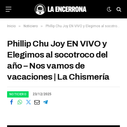
»
»
Inicio
Noticiero
Phillip Chu Joy EN VIVO y Elegimos al socotroco del año – Nos vamos de vacaciones | La Chismería
Phillip Chu Joy EN VIVO y
Elegimos al socotroco del
año – Nos vamos de
vacaciones | La Chismería
23/12/2025
NOTICIERO