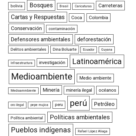
Bosques
Carreteras
bolivia
Brasil
Caricaturas
Cartas y Respuestas
Coca
Colombia
Conservación
contaminación
Defensores ambientales
deforestación
Delitos ambientales
Dina Boluarte
Ecuador
Guyana
Latinoamérica
investigación
Infraestructura
Medioambiente
Medio ambiente
Minería
minería ilegal
océanos
Medioammbiente
perú
Petróleo
peru
oro ilegal
pepe mujica
Políticas ambientales
Política ambiental
Pueblos indígenas
Rafael López Aliaga