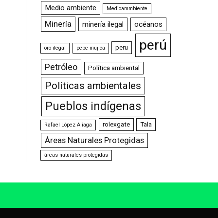
Medio ambiente
Medioammbiente
Minería
minería ilegal
océanos
perú
peru
oro ilegal
pepe mujica
Petróleo
Política ambiental
Políticas ambientales
Pueblos indígenas
rolexgate
Tala
Rafael López Aliaga
Áreas Naturales Protegidas
áreas naturales protegidas