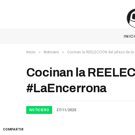
INIC
»
»
Inicio
Noticiero
Cocinan la REELECCIÓN del jefazo de l
Cocinan la REELECC
#LaEncerrona
NOTICIERO
27/11/2025
COMPARTIR