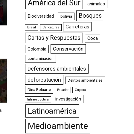
América del Sur
animales
Bosques
Biodiversidad
bolivia
Carreteras
Brasil
Caricaturas
Cartas y Respuestas
Coca
Conservación
Colombia
contaminación
Defensores ambientales
deforestación
Delitos ambientales
Dina Boluarte
Ecuador
Guyana
investigación
Infraestructura
Latinoamérica
a
Medioambiente