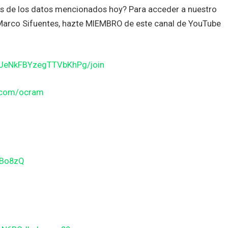
es de los datos mencionados hoy? Para acceder a nuestro
n Marco Sifuentes, hazte MIEMBRO de este canal de YouTube
JJeNkFBYzegTTVbKhPg/join
n.com/ocram
gBo8zQ