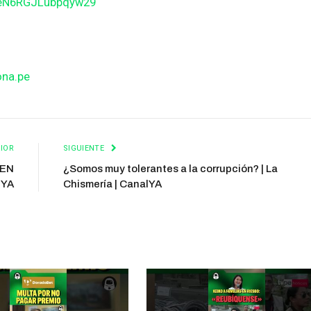
BeN6RGJLubpqyw29
ona.pe
IOR
SIGUIENTE
 EN
¿Somos muy tolerantes a la corrupción? | La
lYA
Chismería | CanalYA