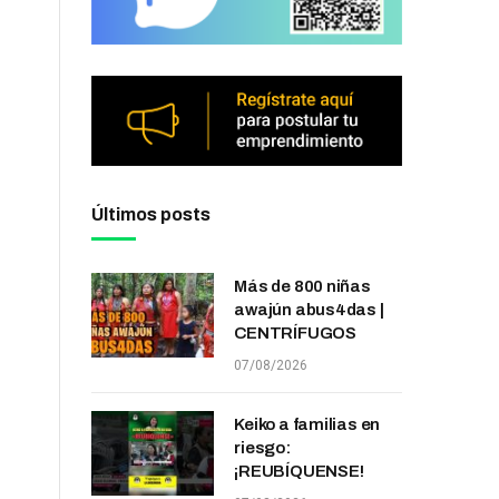
Últimos posts
Más de 800 niñas
awajún abus4das |
CENTRÍFUGOS
07/08/2026
Keiko a familias en
riesgo:
¡REUBÍQUENSE!