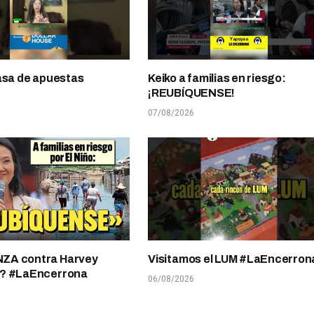
asa de apuestas
Keiko a familias en riesgo:
¡REUBÍQUENSE!
07/08/2026
A contra Harvey
Visitamos el LUM #LaEncerron
? #LaEncerrona
06/08/2026