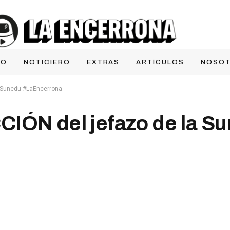
IO
NOTICIERO
EXTRAS
ARTÍCULOS
NOSO
a Sunedu #LaEncerrona
IÓN del jefazo de la S