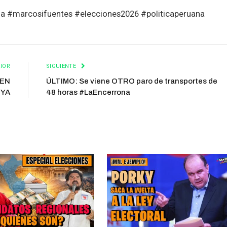
a #marcosifuentes #elecciones2026 #politicaperuana
IOR
SIGUIENTE
REN
ÚLTIMO: Se viene OTRO paro de transportes de
 YA
48 horas #LaEncerrona