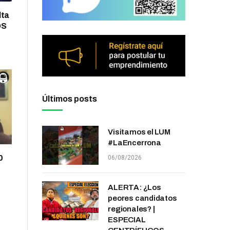
lta
OS
Últimos posts
Visitamos el LUM
#LaEncerrona
0
06/08/2026
ALERTA: ¿Los
peores candidatos
regionales? |
ESPECIAL