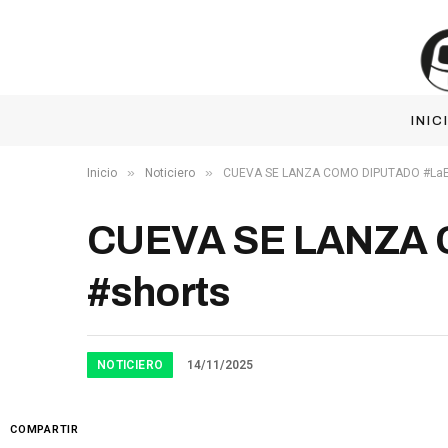
INIC
»
»
Inicio
Noticiero
CUEVA SE LANZA COMO DIPUTADO #LaEn
CUEVA SE LANZA 
#shorts
NOTICIERO
14/11/2025
COMPARTIR