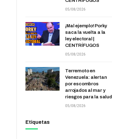
CENTRÍFUGOS
05/08/2026
¡Mal ejemplo! Porky
saca la vuelta a la
ley electoral |
CENTRÍFUGOS
05/08/2026
Terremoto en
Venezuela: alertan
por escombros
arrojados al mar y
riesgos para la salud
05/08/2026
Etiquetas