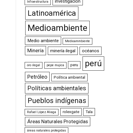
investigación
Infraestructura
Latinoamérica
Medioambiente
Medio ambiente
Medioammbiente
Minería
minería ilegal
océanos
perú
peru
oro ilegal
pepe mujica
Petróleo
Política ambiental
Políticas ambientales
Pueblos indígenas
rolexgate
Tala
Rafael López Aliaga
Áreas Naturales Protegidas
áreas naturales protegidas