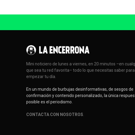
Mini noticiero de lunes a viernes, en 20 minutos –en cual
que sea tu red favorita– todo lo que necesitas saber para
empezar tu día.
En un mundo de burbujas desinformativas, de sesgos de
confirmación y contenido personalizado, la única respues
posible es el periodismo.
CONTACTA CON NOSOTROS
.