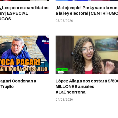
¿Los peores candidatos
¡Mal ejemplo! Porky saca la vue
s? | ESPECIAL
a la ley electoral | CENTRÍFUG
UGOS
05/08/2026
pagar! Condenan a
López Aliaga nos costará S/50
rujillo
MILLONES anuales
#LaEncerrona
04/08/2026