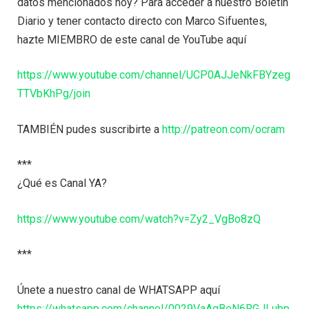
datos mencionados hoy? Para acceder a nuestro Boletín
Diario y tener contacto directo con Marco Sifuentes,
hazte MIEMBRO de este canal de YouTube aquí
https://www.youtube.com/channel/UCP0AJJeNkFBYzeg
TTVbKhPg/join
TAMBIÉN pudes suscribirte a
http://patreon.com/ocram
***
¿Qué es Canal YA?
https://www.youtube.com/watch?v=Zy2_VgBo8zQ
***
Únete a nuestro canal de WHATSAPP aquí
https://whatsapp.com/channel/0029VaAgBeN6RGJLubp