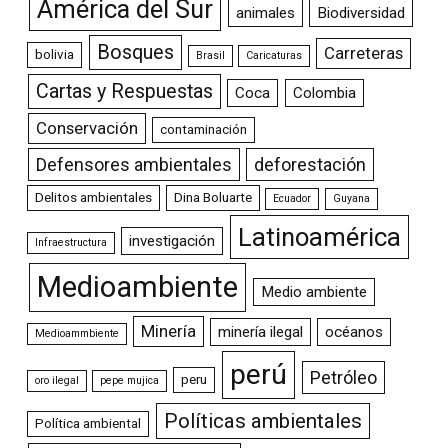
América del Sur
animales
Biodiversidad
Bosques
Carreteras
bolivia
Brasil
Caricaturas
Cartas y Respuestas
Coca
Colombia
Conservación
contaminación
Defensores ambientales
deforestación
Delitos ambientales
Dina Boluarte
Ecuador
Guyana
Latinoamérica
investigación
Infraestructura
Medioambiente
Medio ambiente
Minería
minería ilegal
océanos
Medioammbiente
perú
Petróleo
peru
oro ilegal
pepe mujica
Políticas ambientales
Política ambiental