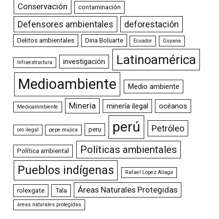
Conservación
contaminación
Defensores ambientales
deforestación
Delitos ambientales
Dina Boluarte
Ecuador
Guyana
Latinoamérica
investigación
Infraestructura
Medioambiente
Medio ambiente
Minería
minería ilegal
océanos
Medioammbiente
perú
Petróleo
peru
oro ilegal
pepe mujica
Políticas ambientales
Política ambiental
Pueblos indígenas
Rafael López Aliaga
Áreas Naturales Protegidas
rolexgate
Tala
áreas naturales protegidas