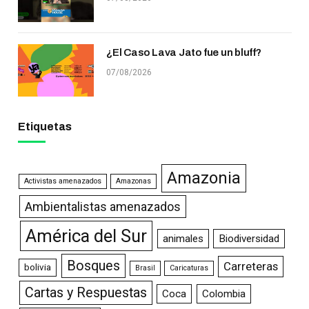
¿El Caso Lava Jato fue un bluff?
07/08/2026
Etiquetas
Amazonia
Activistas amenazados
Amazonas
Ambientalistas amenazados
América del Sur
animales
Biodiversidad
Bosques
Carreteras
bolivia
Brasil
Caricaturas
Cartas y Respuestas
Coca
Colombia