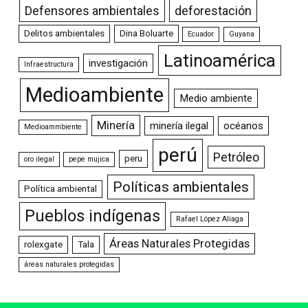
Defensores ambientales
deforestación
Delitos ambientales
Dina Boluarte
Ecuador
Guyana
Latinoamérica
investigación
Infraestructura
Medioambiente
Medio ambiente
Minería
minería ilegal
océanos
Medioammbiente
perú
Petróleo
peru
oro ilegal
pepe mujica
Políticas ambientales
Política ambiental
Pueblos indígenas
Rafael López Aliaga
Áreas Naturales Protegidas
rolexgate
Tala
áreas naturales protegidas