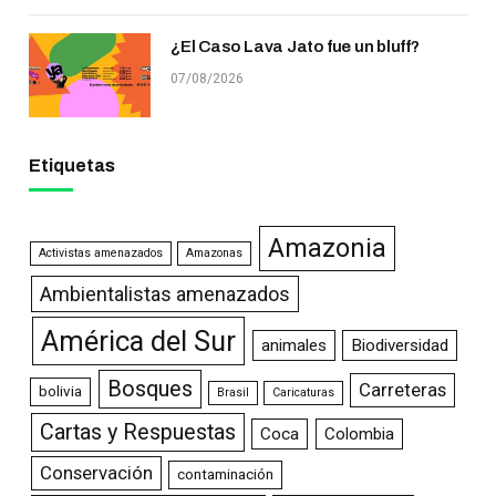
¿El Caso Lava Jato fue un bluff?
07/08/2026
Etiquetas
Amazonia
Activistas amenazados
Amazonas
Ambientalistas amenazados
América del Sur
animales
Biodiversidad
Bosques
Carreteras
bolivia
Brasil
Caricaturas
Cartas y Respuestas
Coca
Colombia
Conservación
contaminación