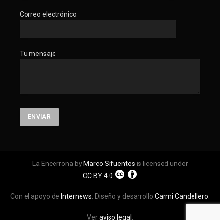
Correo electrónico
Tu mensaje
La Encerrona by
Marco Sifuentes
is licensed under
CC BY 4.0
Con el apoyo de
Internews
. Diseño y desarrollo
Carmi Candellero
.
Ver
aviso legal
.