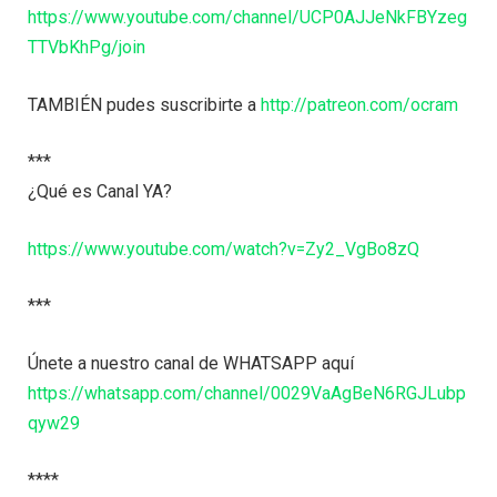
https://www.youtube.com/channel/UCP0AJJeNkFBYzeg
TTVbKhPg/join
TAMBIÉN pudes suscribirte a
http://patreon.com/ocram
***
¿Qué es Canal YA?
https://www.youtube.com/watch?v=Zy2_VgBo8zQ
***
Únete a nuestro canal de WHATSAPP aquí
https://whatsapp.com/channel/0029VaAgBeN6RGJLubp
qyw29
****