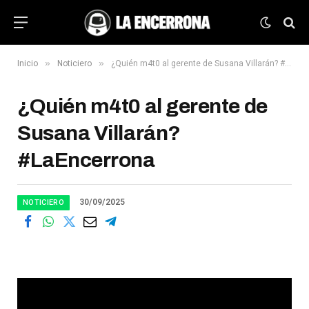
»
»
Inicio
Noticiero
¿Quién m4t0 al gerente de Susana Villarán? #LaEncerrona
¿Quién m4t0 al gerente de
Susana Villarán?
#LaEncerrona
30/09/2025
NOTICIERO