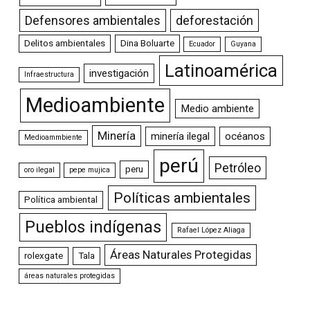
Defensores ambientales
deforestación
Delitos ambientales
Dina Boluarte
Ecuador
Guyana
Latinoamérica
investigación
Infraestructura
Medioambiente
Medio ambiente
Minería
minería ilegal
océanos
Medioammbiente
perú
Petróleo
peru
oro ilegal
pepe mujica
Políticas ambientales
Política ambiental
Pueblos indígenas
Rafael López Aliaga
Áreas Naturales Protegidas
rolexgate
Tala
áreas naturales protegidas