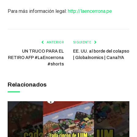
Para más información legal:
http://laencerrona.pe
ANTERIOR
SIGUIENTE
UN TRUCO PARA EL
EE. UU. al borde del colapso
RETIRO AFP #LaEncerrona
| Globalnomics | CanalYA
#shorts
Relacionados