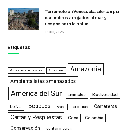
Terremoto en Venezuela: alertan por
escombros arrojados al mar y
riesgos para la salud
05/08/2026
Etiquetas
Amazonia
Activistas amenazados
Amazonas
Ambientalistas amenazados
América del Sur
animales
Biodiversidad
Bosques
Carreteras
bolivia
Brasil
Caricaturas
Cartas y Respuestas
Coca
Colombia
Conservación
contaminación