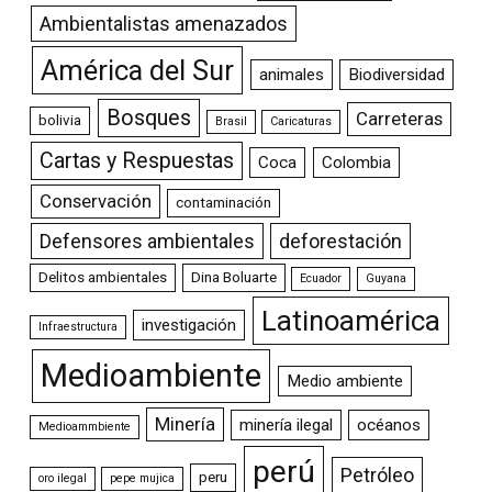
Ambientalistas amenazados
América del Sur
animales
Biodiversidad
Bosques
Carreteras
bolivia
Brasil
Caricaturas
Cartas y Respuestas
Coca
Colombia
Conservación
contaminación
Defensores ambientales
deforestación
Delitos ambientales
Dina Boluarte
Ecuador
Guyana
Latinoamérica
investigación
Infraestructura
Medioambiente
Medio ambiente
Minería
minería ilegal
océanos
Medioammbiente
perú
Petróleo
peru
oro ilegal
pepe mujica