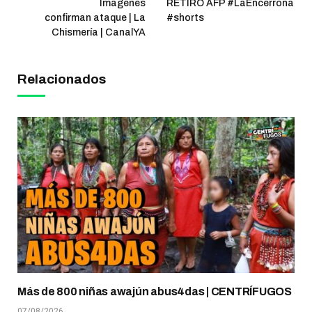
Imágenes
RETIRO AFP #LaEncerrona
confirman ataque | La
#shorts
Chismería | CanalYA
Relacionados
Más de 800 niñas awajún abus4das | CENTRÍFUGOS
07/08/2026