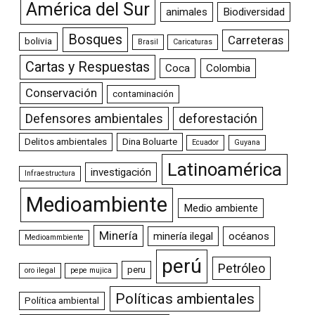
América del Sur
animales
Biodiversidad
Bosques
Carreteras
bolivia
Brasil
Caricaturas
Cartas y Respuestas
Coca
Colombia
Conservación
contaminación
Defensores ambientales
deforestación
Delitos ambientales
Dina Boluarte
Ecuador
Guyana
Latinoamérica
investigación
Infraestructura
Medioambiente
Medio ambiente
Minería
minería ilegal
océanos
Medioammbiente
perú
Petróleo
peru
oro ilegal
pepe mujica
Políticas ambientales
Política ambiental