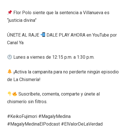
Flor Polo siente que la sentencia a Villanueva es
“justicia divina”
ÚNETE AL RAJE
DALE PLAY AHORA en YouTube por
Canal Ya
Lunes a viernes de 12:15 p.m. a 1:30 p.m.
¡Activa la campanita para no perderte ningún episodio
de La Chismería!
Suscríbete, comenta, comparte y únete al
chismerío sin filtros.
#KeikoFujimori #MagalyMedina
#MagalyMedinaElPodcast #ElValorDeLaVerdad