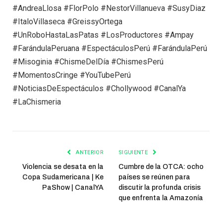
#AndreaLlosa #FlorPolo #NestorVillanueva #SusyDiaz
#ItaloVillaseca #GreissyOrtega
#UnRoboHastaLasPatas #LosProductores #Ampay
#FarándulaPeruana #EspectáculosPerú #FarándulaPerú
#Misoginia #ChismeDelDía #ChismesPerú
#MomentosCringe #YouTubePerú
#NoticiasDeEspectáculos #Chollywood #CanalYa
#LaChismeria
ANTERIOR
SIGUIENTE
Violencia se desata en la
Cumbre de la OTCA: ocho
Copa Sudamericana | Ke
países se reúnen para
PaShow | CanalYA
discutir la profunda crisis
que enfrenta la Amazonía