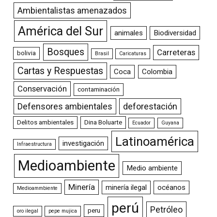
Ambientalistas amenazados
América del Sur
animales
Biodiversidad
Bosques
Carreteras
bolivia
Brasil
Caricaturas
Cartas y Respuestas
Coca
Colombia
Conservación
contaminación
Defensores ambientales
deforestación
Delitos ambientales
Dina Boluarte
Ecuador
Guyana
Latinoamérica
investigación
Infraestructura
Medioambiente
Medio ambiente
Minería
minería ilegal
océanos
Medioammbiente
perú
Petróleo
peru
oro ilegal
pepe mujica