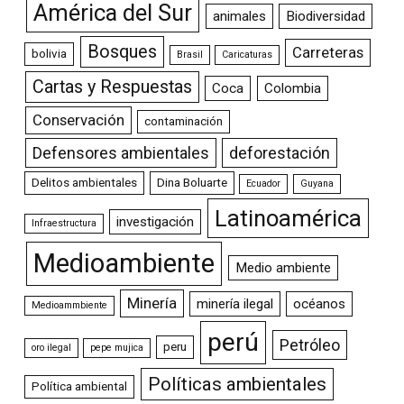
América del Sur
animales
Biodiversidad
Bosques
Carreteras
bolivia
Brasil
Caricaturas
Cartas y Respuestas
Coca
Colombia
Conservación
contaminación
Defensores ambientales
deforestación
Delitos ambientales
Dina Boluarte
Ecuador
Guyana
Latinoamérica
investigación
Infraestructura
Medioambiente
Medio ambiente
Minería
minería ilegal
océanos
Medioammbiente
perú
Petróleo
peru
oro ilegal
pepe mujica
Políticas ambientales
Política ambiental