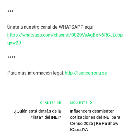
***
Únete a nuestro canal de WHATSAPP aquí
https://whatsapp.com/channel/0029VaAgBeN6RGJLubp
qyw29
****
Para más información legal:
http://laencerrona.pe
ANTERIOR
SIGUIENTE
¿Quién está detrás de la
Influencers desmienten
«lista» del INEI?
cotizaciones del INEI para
Censo 2025 | Ke PaShow
|CanalYA