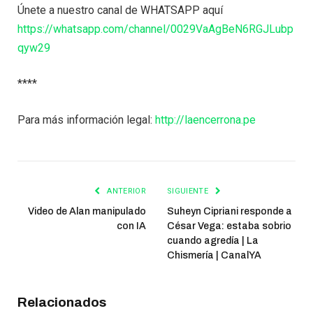
Únete a nuestro canal de WHATSAPP aquí
https://whatsapp.com/channel/0029VaAgBeN6RGJLubp
qyw29
****
Para más información legal:
http://laencerrona.pe
ANTERIOR
SIGUIENTE
Video de Alan manipulado
Suheyn Cipriani responde a
con IA
César Vega: estaba sobrio
cuando agredía | La
Chismería | CanalYA
Relacionados