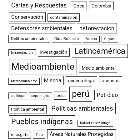
Cartas y Respuestas
Coca
Colombia
Conservación
contaminación
Defensores ambientales
deforestación
Delitos ambientales
Dina Boluarte
Ecuador
Guyana
Latinoamérica
investigación
Infraestructura
Medioambiente
Medio ambiente
Minería
minería ilegal
océanos
Medioammbiente
perú
Petróleo
peru
oro ilegal
pepe mujica
Políticas ambientales
Política ambiental
Pueblos indígenas
Rafael López Aliaga
Áreas Naturales Protegidas
rolexgate
Tala