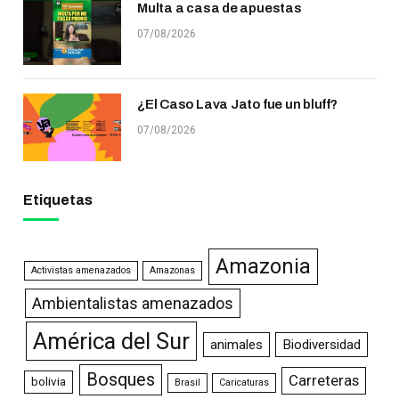
Multa a casa de apuestas
07/08/2026
¿El Caso Lava Jato fue un bluff?
07/08/2026
Etiquetas
Amazonia
Activistas amenazados
Amazonas
Ambientalistas amenazados
América del Sur
animales
Biodiversidad
Bosques
Carreteras
bolivia
Brasil
Caricaturas