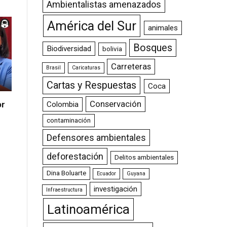
Ambientalistas amenazados
América del Sur
animales
Bosques
Biodiversidad
bolivia
Carreteras
Brasil
Caricaturas
Cartas y Respuestas
Coca
Conservación
Colombia
or
contaminación
Defensores ambientales
deforestación
Delitos ambientales
Dina Boluarte
Ecuador
Guyana
investigación
Infraestructura
Latinoamérica