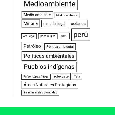
Medioambiente
Medio ambiente
Medioammbiente
Minería
minería ilegal
océanos
perú
peru
oro ilegal
pepe mujica
Petróleo
Política ambiental
Políticas ambientales
Pueblos indígenas
rolexgate
Tala
Rafael López Aliaga
Áreas Naturales Protegidas
áreas naturales protegidas