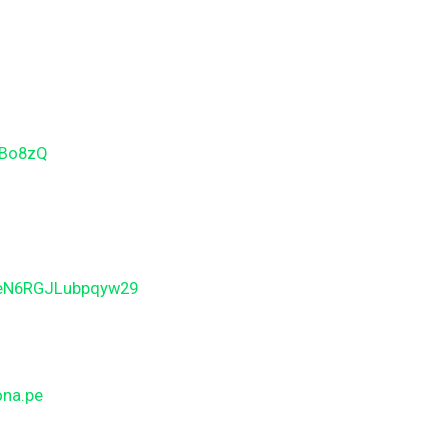
gBo8zQ
BeN6RGJLubpqyw29
ona.pe