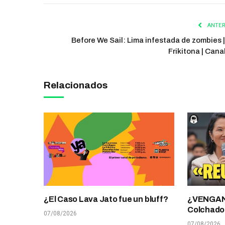
ANTER
Before We Sail: Lima infestada de zombies |
Frikitona | Cana
Relacionados
¿El Caso Lava Jato fue un bluff?
¿VENGANZ
Colchado
07/08/2026
07/08/2026