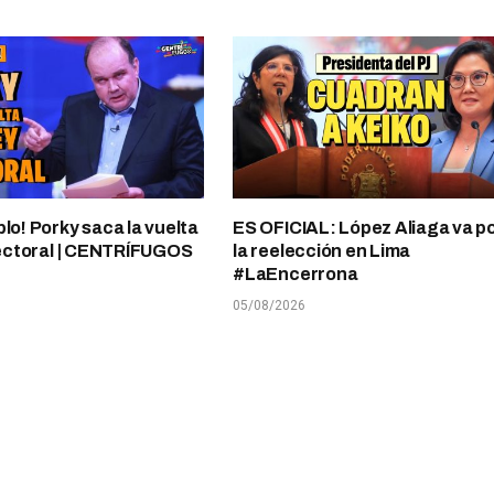
plo! Porky saca la vuelta
ES OFICIAL: López Aliaga va p
electoral | CENTRÍFUGOS
la reelección en Lima
#LaEncerrona
05/08/2026