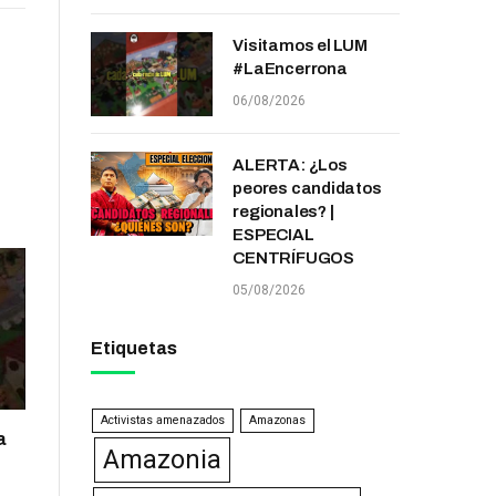
Visitamos el LUM
#LaEncerrona
06/08/2026
ALERTA: ¿Los
peores candidatos
regionales? |
ESPECIAL
CENTRÍFUGOS
05/08/2026
Etiquetas
Activistas amenazados
Amazonas
a
Amazonia