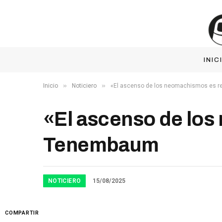
INIC
»
»
Inicio
Noticiero
«El ascenso de los neomachismos es r
«El ascenso de los
Tenembaum
NOTICIERO
15/08/2025
COMPARTIR