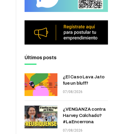
Últimos posts
¿El Caso Lava Jato
fue un bluff?
07/08/2026
¿VENGANZA contra
Harvey Colchado?
#LaEncerrona
07/08/2026