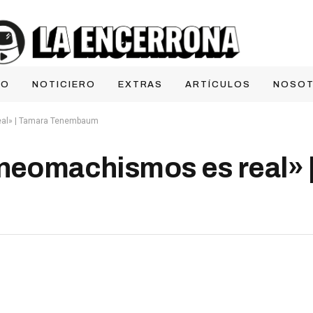
IO
NOTICIERO
EXTRAS
ARTÍCULOS
NOSO
eal» | Tamara Tenembaum
 neomachismos es real» 