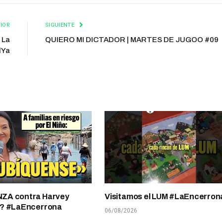
IOR
SIGUIENTE
 La
QUIERO MI DICTADOR | MARTES DE JUGOO #09
lYa
A contra Harvey
Visitamos el LUM #LaEncerron
? #LaEncerrona
06/08/2026