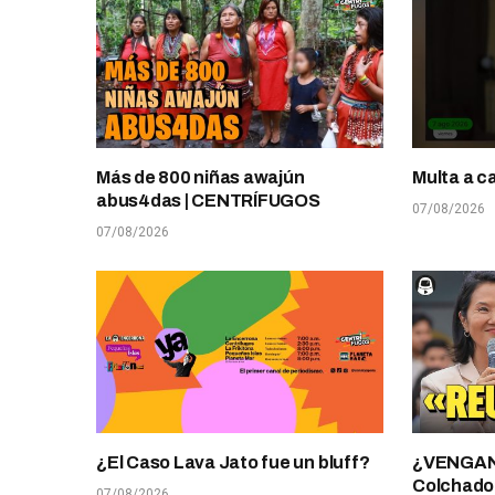
Más de 800 niñas awajún
Multa a c
abus4das | CENTRÍFUGOS
07/08/2026
07/08/2026
¿El Caso Lava Jato fue un bluff?
¿VENGANZ
Colchado
07/08/2026