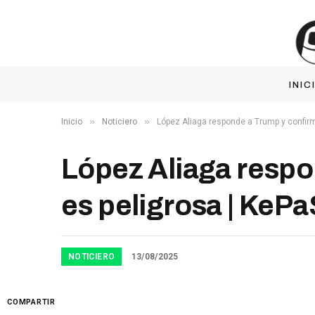
INIC
»
»
Inicio
Noticiero
López Aliaga responde a Trump y confirm
López Aliaga respo
es peligrosa | KeP
NOTICIERO
13/08/2025
COMPARTIR