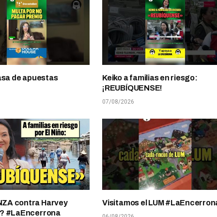
asa de apuestas
Keiko a familias en riesgo:
¡REUBÍQUENSE!
07/08/2026
A contra Harvey
Visitamos el LUM #LaEncerron
? #LaEncerrona
06/08/2026