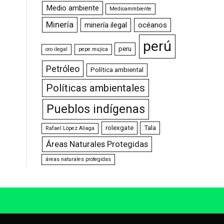
Medio ambiente
Medioammbiente
Minería
minería ilegal
océanos
perú
peru
oro ilegal
pepe mujica
Petróleo
Política ambiental
Políticas ambientales
Pueblos indígenas
rolexgate
Tala
Rafael López Aliaga
Áreas Naturales Protegidas
áreas naturales protegidas