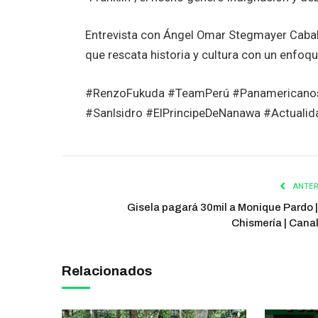
Entrevista con Ángel Omar Stegmayer Cabal
que rescata historia y cultura con un enfoqu
#RenzoFukuda #TeamPerú #Panamericanos2
#SanIsidro #ElPrincipeDeNanawa #Actualid
ANTER
Gisela pagará 30mil a Monique Pardo |
Chismería | Cana
Relacionados