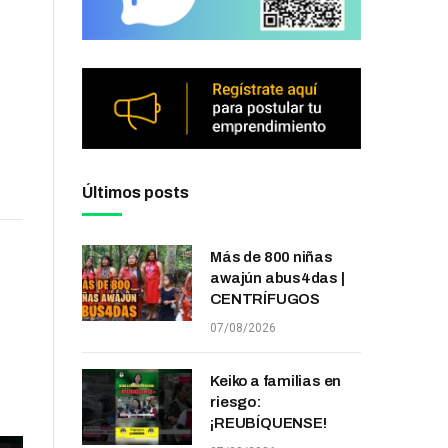
Últimos posts
Más de 800 niñas
awajún abus4das |
CENTRÍFUGOS
07/08/2026
Keiko a familias en
riesgo:
¡REUBÍQUENSE!