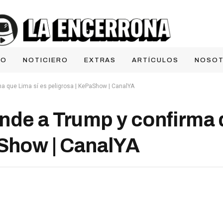
IO
NOTICIERO
EXTRAS
ARTÍCULOS
NOSO
a que Lima sí es peligrosa | KePaShow | CanalYA
nde a Trump y confirma 
aShow | CanalYA