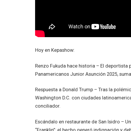
Hoy en Kepashow:
Renzo Fukuda hace historia – El deportista
Panamericanos Junior Asunción 2025, suman
Respuesta a Donald Trump – Tras la polémi
Washington D.C. con ciudades latinoamerica
conciliador.
Escándalo en restaurante de San Isidro – U
“Franklin”; el hecho generó indignación y de