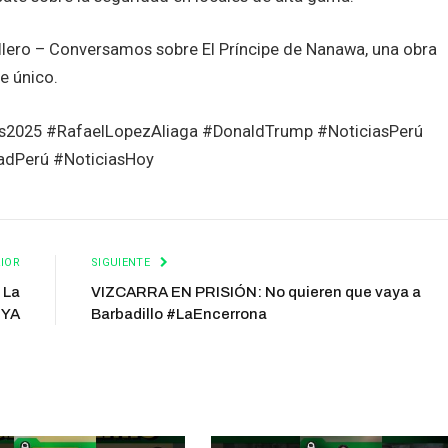
lero – Conversamos sobre El Príncipe de Nanawa, una obra
e único.
025 #RafaelLopezAliaga #DonaldTrump #NoticiasPerú
adPerú #NoticiasHoy
IOR
SIGUIENTE
 La
VIZCARRA EN PRISIÓN: No quieren que vaya a
lYA
Barbadillo #LaEncerrona