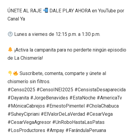
ÚNETE AL RAJE
DALE PLAY AHORA en YouTube por
Canal Ya
Lunes a viernes de 12:15 p.m. a 1:30 p.m.
¡Activa la campanita para no perderte ningún episodio
de La Chismería!
Suscríbete, comenta, comparte y únete al
chismerío sin filtros.
#Censo2025 #CensoINEI2025 #CensistaDesaparecida
#Dayanita #JorgeBenavides #EstaNoche #AmericaTv
#MónicaCabrejos #ErnestoPimentel #CholaChabuca
#SuheyCipriani #ElValorDeLaVerdad #CesarVega
#CesarVegaAgresor #UnRoboHastaLasPatas
#LosProductores #Ampay #FarándulaPeruana