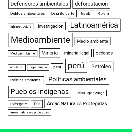
Defensores ambientales
deforestación
Delitos ambientales
Dina Boluarte
Ecuador
Guyana
Latinoamérica
investigación
Infraestructura
Medioambiente
Medio ambiente
Minería
minería ilegal
océanos
Medioammbiente
perú
Petróleo
peru
oro ilegal
pepe mujica
Políticas ambientales
Política ambiental
Pueblos indígenas
Rafael López Aliaga
Áreas Naturales Protegidas
rolexgate
Tala
áreas naturales protegidas