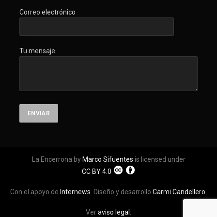
Correo electrónico
Tu mensaje
La Encerrona by
Marco Sifuentes
is licensed under
CC BY 4.0
Con el apoyo de
Internews
. Diseño y desarrollo
Carmi Candellero
.
Ver
aviso legal
.