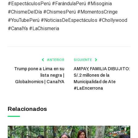
#EspectáculosPerú #FarándulaPerú #Misoginia
#ChismeDelDía #ChismesPerú #MomentosCringe
#YouTubePerú #NoticiasDeEspectáculos #Chollywood
#CanalYa #LaChismeria
ANTERIOR
SIGUIENTE
Trump pone a Lima en su
AMPAY, FAMILIA DIBUJITO:
lista negra |
S/.2 millones de la
Globalnomics | CanalYA
Municipalidad de Ate
#LaEncerrona
Relacionados