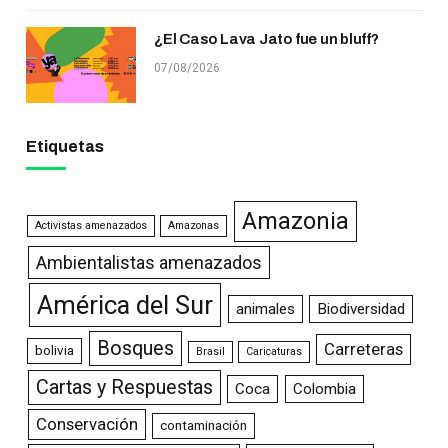
¿El Caso Lava Jato fue un bluff?
07/08/2026
Etiquetas
Amazonia
Activistas amenazados
Amazonas
Ambientalistas amenazados
América del Sur
animales
Biodiversidad
Bosques
Carreteras
bolivia
Brasil
Caricaturas
Cartas y Respuestas
Coca
Colombia
Conservación
contaminación