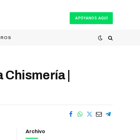
APÓYANOS AQUÍ
TROS
a Chismería |
Archivo