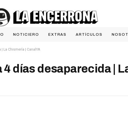
IO
NOTICIERO
EXTRAS
ARTÍCULOS
NOSO
 | La Chismería | CanalYA
a 4 días desaparecida | L