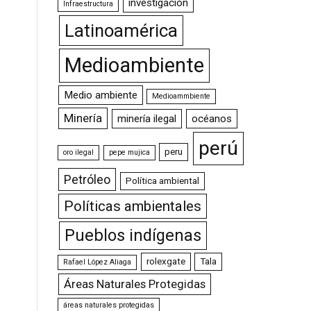
investigación
Infraestructura
Latinoamérica
Medioambiente
Medio ambiente
Medioammbiente
Minería
minería ilegal
océanos
perú
peru
oro ilegal
pepe mujica
Petróleo
Política ambiental
Políticas ambientales
Pueblos indígenas
rolexgate
Tala
Rafael López Aliaga
Áreas Naturales Protegidas
áreas naturales protegidas