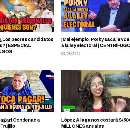
¿Los peores candidatos
¡Mal ejemplo! Porky saca la vue
s? | ESPECIAL
a la ley electoral | CENTRÍFUG
UGOS
05/08/2026
pagar! Condenan a
López Aliaga nos costará S/50
rujillo
MILLONES anuales