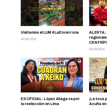
Visitamos el LUM #LaEncerrona
ALERTA: 
regionale
06/08/2026
CENTRÍF
05/08/2026
ES OFICIAL: López Aliaga va por
¡Le toca 
la reelección en Lima
Acuña en T