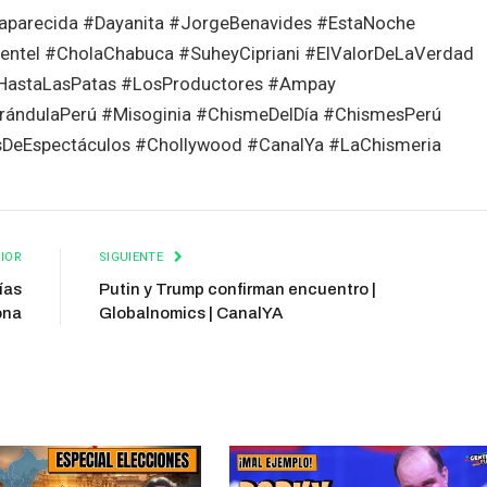
aparecida #Dayanita #JorgeBenavides #EstaNoche
ntel #CholaChabuca #SuheyCipriani #ElValorDeLaVerdad
astaLasPatas #LosProductores #Ampay
rándulaPerú #Misoginia #ChismeDelDía #ChismesPerú
DeEspectáculos #Chollywood #CanalYa #LaChismeria
IOR
SIGUIENTE
ías
Putin y Trump confirman encuentro |
ona
Globalnomics | CanalYA