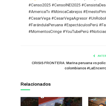
#Censo2025 #CensoINEI2025 #CensistaDes
#AmericaTv #MónicaCabrejos #ErnestoPime
#CesarVega #CesarVegaAgresor #UnRoboH
#FarándulaPeruana #EspectáculosPerú #Fa
#MomentosCringe #YouTubePerú #Noticias
ANTER
CRISIS FRONTERA: Marina peruana vs polic
colombianos #LaEncerr
Relacionados