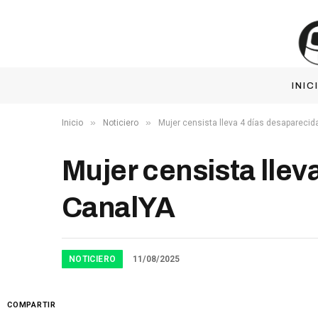
INIC
»
»
Inicio
Noticiero
Mujer censista lleva 4 días desaparecida
Mujer censista llev
CanalYA
NOTICIERO
11/08/2025
COMPARTIR