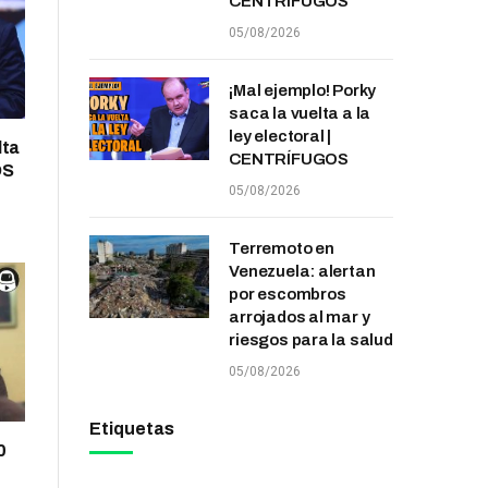
CENTRÍFUGOS
05/08/2026
¡Mal ejemplo! Porky
saca la vuelta a la
ley electoral |
lta
CENTRÍFUGOS
OS
05/08/2026
Terremoto en
Venezuela: alertan
por escombros
arrojados al mar y
riesgos para la salud
05/08/2026
Etiquetas
0