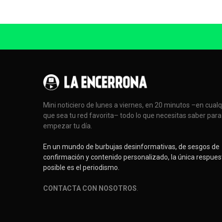
Mini noticiero de lunes a viernes, en 20 minutos –en cual
que sea tu red favorita– todo lo que necesitas saber para
empezar tu día.
En un mundo de burbujas desinformativas, de sesgos de
confirmación y contenido personalizado, la única respues
posible es el periodismo.
CONTACTA CON NOSOTROS
.