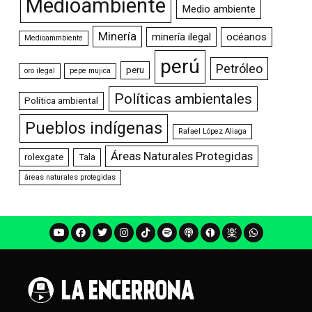
Medioambiente
Medio ambiente
Minería
minería ilegal
océanos
Medioammbiente
perú
Petróleo
peru
oro ilegal
pepe mujica
Políticas ambientales
Política ambiental
Pueblos indígenas
Rafael López Aliaga
Áreas Naturales Protegidas
rolexgate
Tala
áreas naturales protegidas