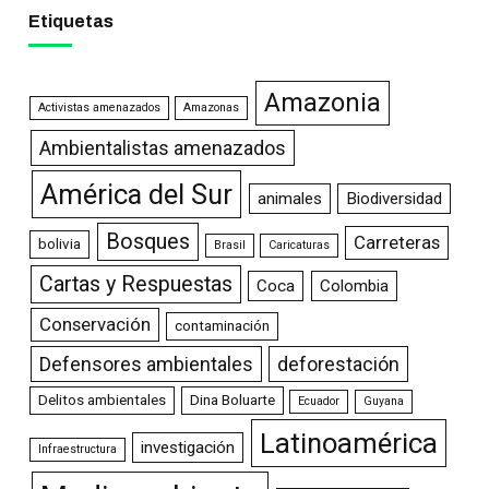
Etiquetas
Amazonia
Activistas amenazados
Amazonas
Ambientalistas amenazados
América del Sur
animales
Biodiversidad
Bosques
Carreteras
bolivia
Brasil
Caricaturas
Cartas y Respuestas
Coca
Colombia
Conservación
contaminación
Defensores ambientales
deforestación
Delitos ambientales
Dina Boluarte
Ecuador
Guyana
Latinoamérica
investigación
Infraestructura