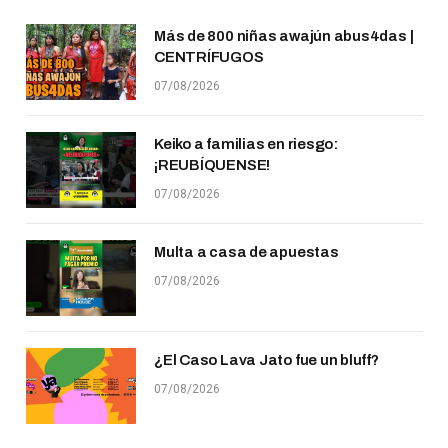
Más de 800 niñas awajún abus4das |
CENTRÍFUGOS
07/08/2026
Keiko a familias en riesgo:
¡REUBÍQUENSE!
07/08/2026
Multa a casa de apuestas
07/08/2026
¿El Caso Lava Jato fue un bluff?
07/08/2026