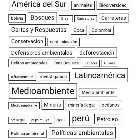
América del Sur
animales
Biodiversidad
Bosques
Carreteras
bolivia
Brasil
Caricaturas
Cartas y Respuestas
Coca
Colombia
Conservación
contaminación
Defensores ambientales
deforestación
Delitos ambientales
Dina Boluarte
Ecuador
Guyana
Latinoamérica
investigación
Infraestructura
Medioambiente
Medio ambiente
Minería
minería ilegal
océanos
Medioammbiente
perú
Petróleo
peru
oro ilegal
pepe mujica
Políticas ambientales
Política ambiental