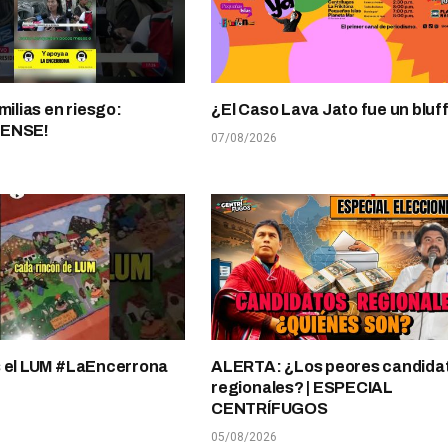
milias en riesgo:
¿El Caso Lava Jato fue un bluf
UENSE!
07/08/2026
s el LUM #LaEncerrona
ALERTA: ¿Los peores candida
regionales? | ESPECIAL
CENTRÍFUGOS
05/08/2026