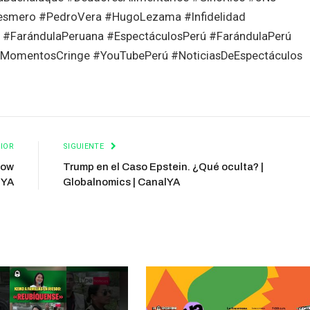
nesmero #PedroVera #HugoLezama #Infidelidad
FarándulaPeruana #EspectáculosPerú #FarándulaPerú
#MomentosCringe #YouTubePerú #NoticiasDeEspectáculos
IOR
SIGUIENTE
how
Trump en el Caso Epstein. ¿Qué oculta? |
lYA
Globalnomics | CanalYA