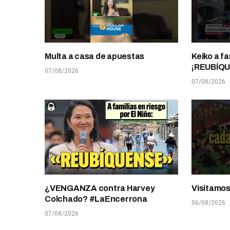
Multa a casa de apuestas
Keiko a fa
¡REUBÍQ
07/08/2026
07/08/2026
¿VENGANZA contra Harvey
Visitamo
Colchado? #LaEncerrona
06/08/2026
07/08/2026