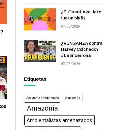
¿El Caso Lava Jato
fue un bluff?
07/08/2026
f?
¿VENGANZA contra
Harvey Colchado?
#LaEncerrona
07/08/2026
Etiquetas
Activistas amenazados
Amazonas
tos
Amazonia
Ambientalistas amenazados