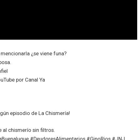
 mencionarla ¿se viene funa?
posa.
fiel
Tube por Canal Ya
ngún episodio de La Chismería!
l chismerío sin filtros.
aBuenaluque #DeudoresAlimentarios #GinoRios #JNJ