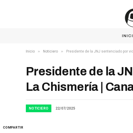
INIC
»
»
Inicio
Noticiero
Presidente de la JNJ sentenciado por vio
Presidente de la JN
La Chismería | Can
NOTICIERO
22/07/2025
COMPARTIR