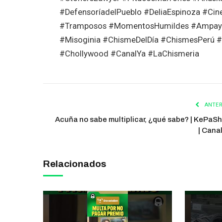
#DefensoríadelPueblo #DeliaEspinoza #Ci
#Tramposos #MomentosHumildes #Ampay #
#Misoginia #ChismeDelDía #ChismesPerú 
#Chollywood #CanalYa #LaChismeria
ANTER
Acuña no sabe multiplicar, ¿qué sabe? | KePaS
| Cana
Relacionados