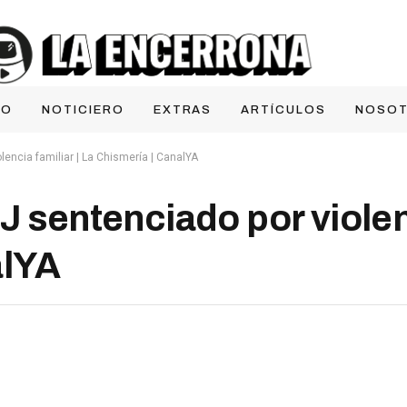
IO
NOTICIERO
EXTRAS
ARTÍCULOS
NOSO
lencia familiar | La Chismería | CanalYA
J sentenciado por violenc
alYA