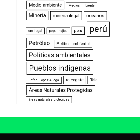
Medio ambiente
Medioammbiente
Minería
minería ilegal
océanos
perú
peru
oro ilegal
pepe mujica
Petróleo
Política ambiental
Políticas ambientales
Pueblos indígenas
rolexgate
Tala
Rafael López Aliaga
Áreas Naturales Protegidas
áreas naturales protegidas