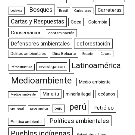
Bosques
Carreteras
bolivia
Brasil
Caricaturas
Cartas y Respuestas
Coca
Colombia
Conservación
contaminación
Defensores ambientales
deforestación
Delitos ambientales
Dina Boluarte
Ecuador
Guyana
Latinoamérica
investigación
Infraestructura
Medioambiente
Medio ambiente
Minería
minería ilegal
océanos
Medioammbiente
perú
Petróleo
peru
oro ilegal
pepe mujica
Políticas ambientales
Política ambiental
Pueblos indígenas
Rafael López Aliaga