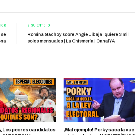
IOR
SIGUIENTE
 se
Romina Gachoy sobre Angie Jibaja: quiere 3 mil
ona
soles mensuales | La Chismería | CanalYA
¿Los peores candidatos
¡Mal ejemplo! Porky saca la vue