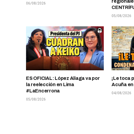
regionale
06/08/2026
CENTRÍF
05/08/2026
ES OFICIAL: López Aliaga va por
¡Le toca 
la reelección en Lima
Acuña en T
#LaEncerrona
04/08/2026
05/08/2026