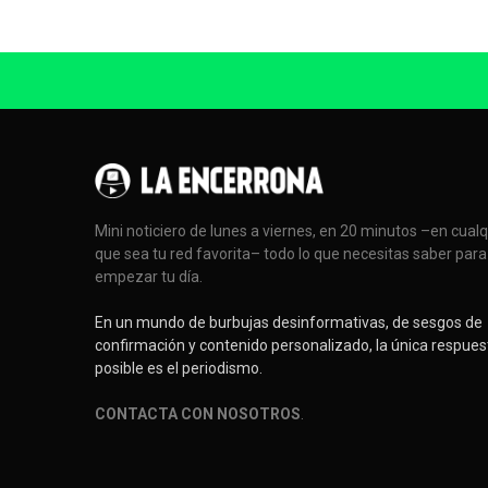
Mini noticiero de lunes a viernes, en 20 minutos –en cual
que sea tu red favorita– todo lo que necesitas saber para
empezar tu día.
En un mundo de burbujas desinformativas, de sesgos de
confirmación y contenido personalizado, la única respues
posible es el periodismo.
CONTACTA CON NOSOTROS
.