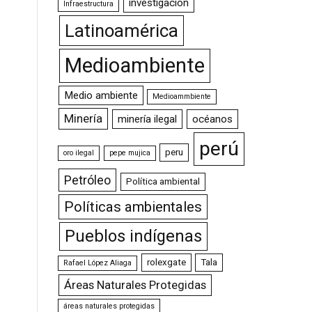
investigación
Infraestructura
Latinoamérica
Medioambiente
Medio ambiente
Medioammbiente
Minería
minería ilegal
océanos
perú
peru
oro ilegal
pepe mujica
Petróleo
Política ambiental
Políticas ambientales
Pueblos indígenas
rolexgate
Tala
Rafael López Aliaga
Áreas Naturales Protegidas
áreas naturales protegidas