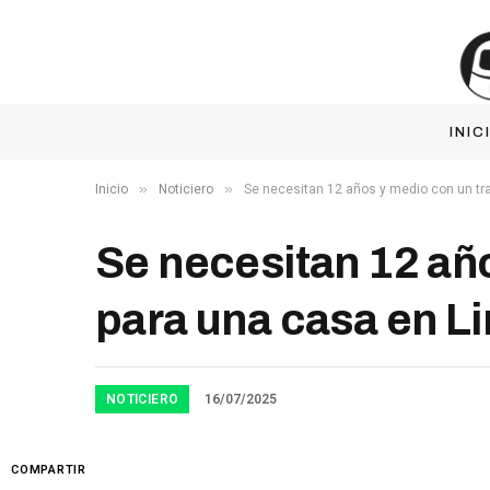
INIC
»
»
Inicio
Noticiero
Se necesitan 12 años y medio con un tr
Se necesitan 12 añ
para una casa en L
NOTICIERO
16/07/2025
COMPARTIR