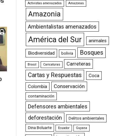
OS
Activistas amenazados
Amazonas
Amazonia
Ambientalistas amenazados
América del Sur
animales
Bosques
Biodiversidad
bolivia
Carreteras
Brasil
Caricaturas
Cartas y Respuestas
Coca
0
Conservación
Colombia
contaminación
Defensores ambientales
deforestación
Delitos ambientales
Dina Boluarte
Ecuador
Guyana