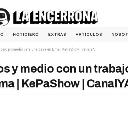
IO
NOTICIERO
EXTRAS
ARTÍCULOS
NOSO
abajo promedio para una casa en Lima | KePaShow | CanalYA
os y medio con un traba
ima | KePaShow | CanalY