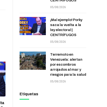
CENTRÍFUGOS
05/08/2026
¡Mal ejemplo! Porky
saca la vuelta a la
ley electoral |
CENTRÍFUGOS
05/08/2026
Terremoto en
Venezuela: alertan
por escombros
arrojados al mar y
riesgos para la salud
05/08/2026
Etiquetas
lta