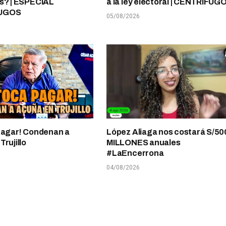
s? | ESPECIAL
a la ley electoral | CENTRÍFUG
UGOS
05/08/2026
pagar! Condenan a
López Aliaga nos costará S/50
rujillo
MILLONES anuales
#LaEncerrona
04/08/2026