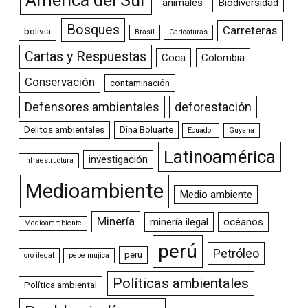
animales
Biodiversidad
Bosques
Carreteras
bolivia
Brasil
Caricaturas
Cartas y Respuestas
Coca
Colombia
Conservación
contaminación
Defensores ambientales
deforestación
Delitos ambientales
Dina Boluarte
Ecuador
Guyana
Latinoamérica
investigación
Infraestructura
Medioambiente
Medio ambiente
Minería
minería ilegal
océanos
Medioammbiente
perú
Petróleo
peru
oro ilegal
pepe mujica
Políticas ambientales
Política ambiental