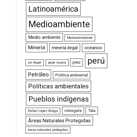
Latinoamérica
Medioambiente
Medio ambiente
Medioammbiente
Minería
minería ilegal
océanos
perú
peru
oro ilegal
pepe mujica
Petróleo
Política ambiental
Políticas ambientales
Pueblos indígenas
rolexgate
Tala
Rafael López Aliaga
Áreas Naturales Protegidas
áreas naturales protegidas