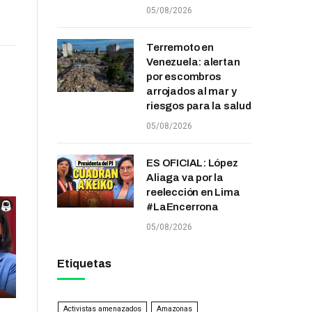
05/08/2026
Terremoto en
Venezuela: alertan
por escombros
arrojados al mar y
riesgos para la salud
05/08/2026
ES OFICIAL: López
Aliaga va por la
reelección en Lima
#LaEncerrona
05/08/2026
Etiquetas
Activistas amenazados
Amazonas