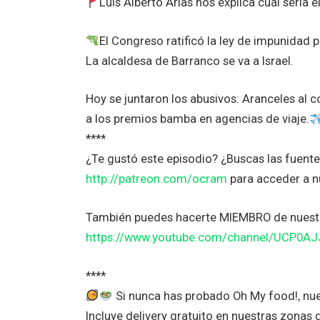
Luis Alberto Arias nos explica cuál sería 
El Congreso ratificó la ley de impunidad 
La alcaldesa de Barranco se va a Israel.
Hoy se juntaron los abusivos: Aranceles al c
a los premios bamba en agencias de viaje.
****
¿Te gustó este episodio? ¿Buscas las fuen
http://patreon.com/ocram
para acceder a 
También puedes hacerte MIEMBRO de nuestr
https://www.youtube.com/channel/UCP0A
****
Si nunca has probado Oh My food!, nue
Incluye delivery gratuito en nuestras zonas 