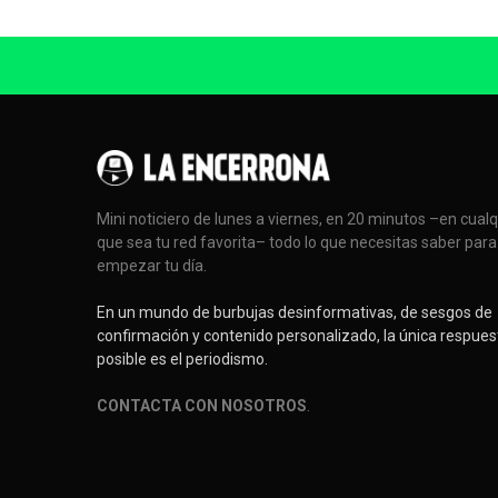
Mini noticiero de lunes a viernes, en 20 minutos –en cual
que sea tu red favorita– todo lo que necesitas saber para
empezar tu día.
En un mundo de burbujas desinformativas, de sesgos de
confirmación y contenido personalizado, la única respues
posible es el periodismo.
CONTACTA CON NOSOTROS
.