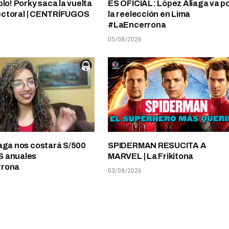
plo! Porky saca la vuelta
ES OFICIAL: López Aliaga va p
electoral | CENTRÍFUGOS
la reelección en Lima
#LaEncerrona
05/08/2026
aga nos costará S/500
SPIDERMAN RESUCITA A
 anuales
MARVEL | La Frikitona
rrona
03/08/2026