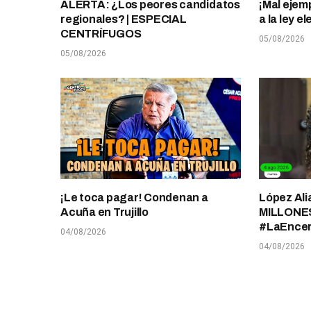
ALERTA: ¿Los peores candidatos
¡Mal ejem
regionales? | ESPECIAL
a la ley 
CENTRÍFUGOS
05/08/2026
05/08/2026
¡Le toca pagar! Condenan a
López Ali
Acuña en Trujillo
MILLONES
#LaEnce
04/08/2026
04/08/2026