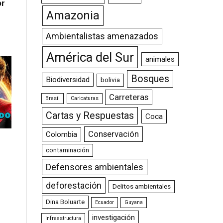
or
Amazonia
Ambientalistas amenazados
América del Sur
animales
Bosques
Biodiversidad
bolivia
Carreteras
Brasil
Caricaturas
Cartas y Respuestas
Coca
Conservación
Colombia
contaminación
Defensores ambientales
deforestación
Delitos ambientales
Dina Boluarte
Ecuador
Guyana
investigación
Infraestructura