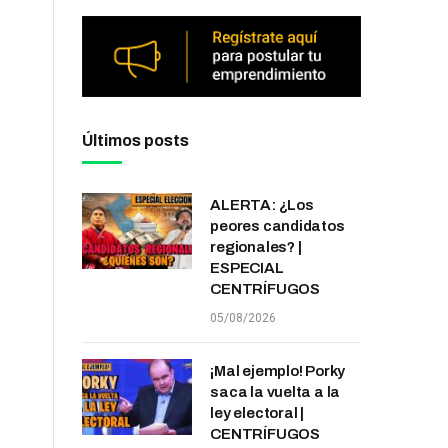
Últimos posts
ALERTA: ¿Los
peores candidatos
regionales? |
ESPECIAL
CENTRÍFUGOS
05/08/2026
¡Mal ejemplo! Porky
saca la vuelta a la
ley electoral |
CENTRÍFUGOS