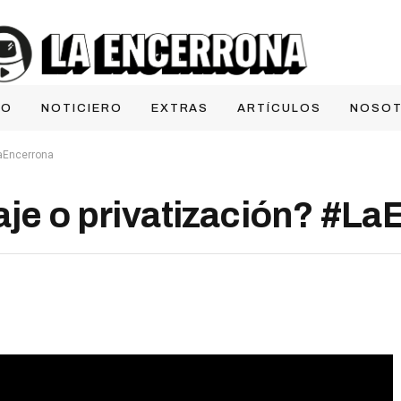
IO
NOTICIERO
EXTRAS
ARTÍCULOS
NOSO
LaEncerrona
aje o privatización? #L