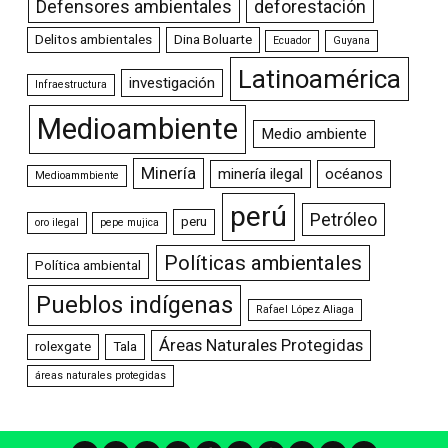
Defensores ambientales
deforestación
Delitos ambientales
Dina Boluarte
Ecuador
Guyana
Latinoamérica
investigación
Infraestructura
Medioambiente
Medio ambiente
Minería
minería ilegal
océanos
Medioammbiente
perú
Petróleo
peru
oro ilegal
pepe mujica
Políticas ambientales
Política ambiental
Pueblos indígenas
Rafael López Aliaga
Áreas Naturales Protegidas
rolexgate
Tala
áreas naturales protegidas